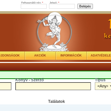
Felhasználói név:
*
Jelszó:
*
ÚJDONSÁGOK
AKCIÓK
INFORMÁCIÓK
ADATVÉDEL
Könyv - Szerző
Típus
Találatok