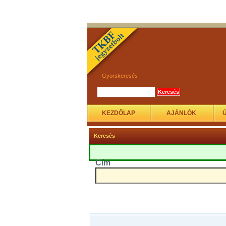
Gyorskeresés
KEZDŐLAP
AJÁNLÓK
Keresés
Cím