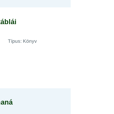
áblái
Típus: Könyv
haná