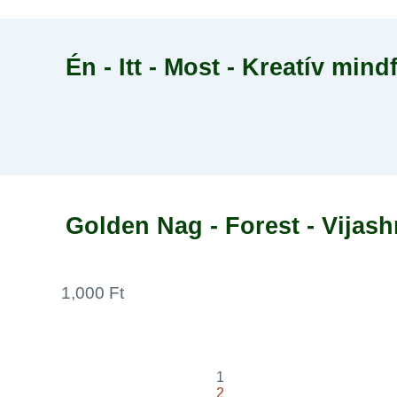
Én - Itt - Most - Kreatív min
Golden Nag - Forest - Vijash
1,000 Ft
1
2