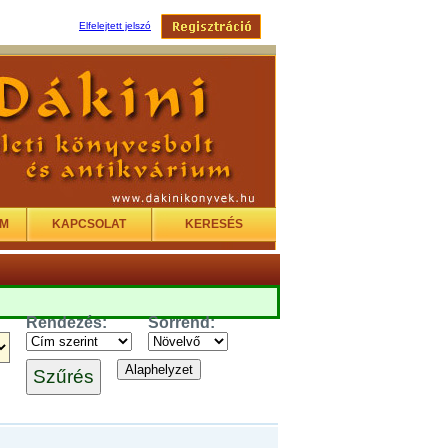
Elfelejtett jelszó
EM
KAPCSOLAT
KERESÉS
Rendezés:
Sorrend: