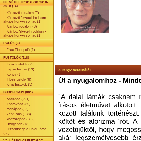
FELVÉTELI IRODALOM 2018-
2019 (14)
Kötelező irodalom (7)
Kötelező felvételi irodalom -
akciós könyvcsomag (1)
Ajánlott irodalom (8)
Ajánlott felvételi irodalom -
akciós könyvcsomag (1)
PÓLÓK (3)
Free Tibet póló (1)
FÜSTÖLŐK (118)
Indiai füstölők (73)
Japán füstölő (33)
A könyv tartalmáról
Könyv (1)
Út a nyugalomhoz - Mind
Tibeti füstölő (8)
Kínai füstölők (3)
BUDDHIZMUS (809)
"A dalai lámák csaknem m
Általános (291)
írásos életművet alkotott
Théraváda (80)
Mahájána (53)
között találunk történészt,
Zen/Csan (138)
Vadzsrajána (362)
költőt és aforizma írót. A
Dzogchen (78)
vezetőjüktől, hogy megoss
Őszentsége a Dalai Láma
(53)
akár legszemélyesebb érz
VALLÁSBÖLCSELET (800)