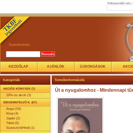
Felhasználói név:
Gyorskeresés
KEZDŐLAP
AJÁNLÓK
ÚJDONSÁGOK
AKCI
Kategóriák
Termékinformációk
AKCIÓS KÖNYVEK (7)
Út a nyugalomhoz - Mindennapi t
20%-os akció (3)
IDEGENNYELVŰ K. (67)
Angol (59)
Kínai (4)
Japán (2)
Tibeti (5)
Szanszkrit/Hindi (1)