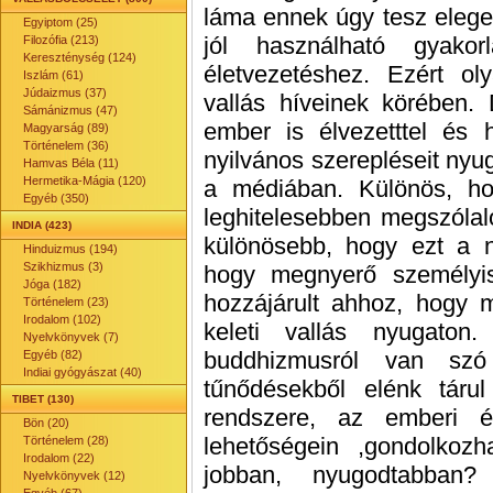
láma ennek úgy tesz elege
Egyiptom (25)
jól használható gyakor
Filozófia (213)
Kereszténység (124)
életvezetéshez. Ezért o
Iszlám (61)
Júdaizmus (37)
vallás híveinek körében. 
Sámánizmus (47)
ember is élvezetttel és h
Magyarság (89)
Történelem (36)
nyilvános szerepléseit nyu
Hamvas Béla (11)
Hermetika-Mágia (120)
a médiában. Különös, ho
Egyéb (350)
leghitelesebben megszólal
INDIA (423)
különösebb, hogy ezt a ny
Hinduizmus (194)
Szikhizmus (3)
hogy megnyerő személyi
Jóga (182)
hozzájárult ahhoz, hogy
Történelem (23)
Irodalom (102)
keleti vallás nyugat
Nyelvkönyvek (7)
buddhizmusról van szó
Egyéb (82)
Indiai gyógyászat (40)
tűnődésekből elénk táru
TIBET (130)
rendszere, az emberi é
Bön (20)
lehetőségein ,gondolkoz
Történelem (28)
Irodalom (22)
jobban, nyugodtabban
Nyelvkönyvek (12)