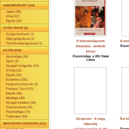
HARCMŰVÉSZET (145)
Japán (86)
Kínai (57)
Egyéb (16)
GYÓGYÁSZAT (2)
Gyógynövények (1)
Népi gyógyászat (1)
A bölcsességszem
A mul
Természetgyógyászat (1)
Őszen
felnyitása - antikvár
EGYÉB (669)
könyv
Őszentsége, a XIV. Dalai
Asztrológia (40)
Láma
Sport (3)
Nyugati Gyógyítás (42)
Ji King (11)
Egyéb (33)
Ezoterika (256)
Feng-shui könyvek (3)
Fantasy / Sci-fi (72)
Mesék (66)
Mitológia (40)
Nyugati irodalom (36)
Gasztronómia (10)
Pszichológia (74)
Tudomány (59)
Dzogcsen - A nagy
Ősi b
MEDITÁCIÓS ESZKÖZÖK (161)
teljesség
Őszen