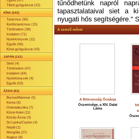
Egyéb (67)
tűnődhetünk napról nap
Tibeti gyógyászat (22)
tapasztalataival siet a k
KÍNA (242)
nyugati hős segítségére." S
Taoizmus (90)
Konfúcianizmus (15)
Történelem (38)
A szerző művei
Irodalom (71)
Nyelvkönyvek (11)
Egyéb (56)
Kínai gyógyászat (43)
JAPÁN (141)
Sintó (4)
Történelem (47)
Irodalom (64)
Nyelvkönyvek (4)
Egyéb (53)
ÁZSIA (62)
Burma/Mianmar (5)
A Bölcsesség Óceánja
Korea (6)
Őszentsége, a XIV. Dalai
fe
Orientalisztika (7)
Láma
a
Közel-Kelet (11)
Őszen
Közép-Ázsia (3)
Sri Lanka/Ceylon (4)
Nepál (1)
Mongólia (27)
Angkor (8)