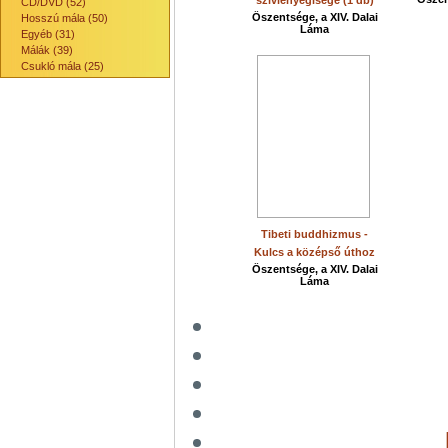
szívlényegisége (1 db)
CD/DVD (52)
Őszentsége, a XIV. Dalai
Hosszú mála (50)
Láma
Egyéb (31)
Málák (39)
Csukló mála (25)
Tibeti buddhizmus -
Kulcs a középső úthoz
Őszentsége, a XIV. Dalai
Láma