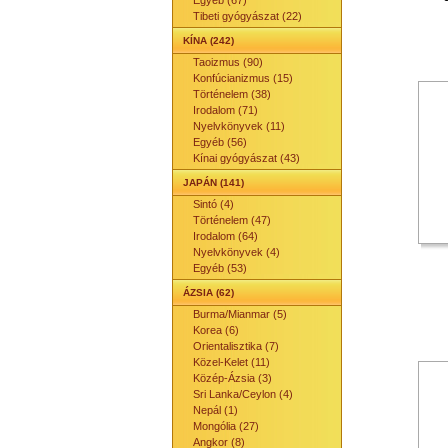
Egyéb (67)
Tibeti gyógyászat (22)
KÍNA (242)
Taoizmus (90)
Konfúcianizmus (15)
Történelem (38)
Irodalom (71)
Nyelvkönyvek (11)
Egyéb (56)
Kínai gyógyászat (43)
JAPÁN (141)
Sintó (4)
Történelem (47)
Irodalom (64)
Nyelvkönyvek (4)
Egyéb (53)
ÁZSIA (62)
Burma/Mianmar (5)
Korea (6)
Orientalisztika (7)
Közel-Kelet (11)
Közép-Ázsia (3)
Sri Lanka/Ceylon (4)
Nepál (1)
Mongólia (27)
Angkor (8)