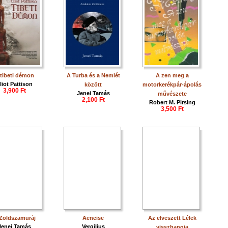
 tibeti démon
A Turba és a Nemlét
A zen meg a
liot Pattison
között
motorkerékpár-ápolás
3,900 Ft
Jenei Tamás
művészete
2,100 Ft
Robert M. Pirsing
3,500 Ft
Zöldszamuráj
Aeneise
Az elveszett Lélek
Jenei Tamás
Vergilius
visszhangja