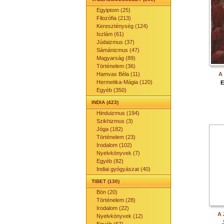
Egyiptom (25)
Filozófia (213)
Kereszténység (124)
Iszlám (61)
Júdaizmus (37)
Sámánizmus (47)
Magyarság (89)
Történelem (36)
Hamvas Béla (11)
A
Hermetika-Mágia (120)
E
Egyéb (350)
INDIA (423)
Hinduizmus (194)
Szikhizmus (3)
Jóga (182)
Történelem (23)
Irodalom (102)
Nyelvkönyvek (7)
Egyéb (82)
Indiai gyógyászat (40)
TIBET (130)
Bön (20)
Történelem (28)
Irodalom (22)
A 
Nyelvkönyvek (12)