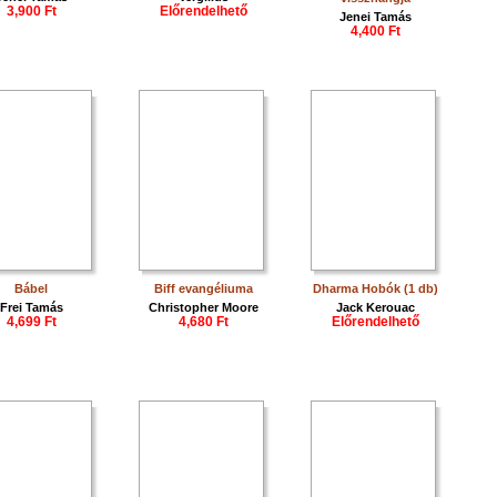
3,900 Ft
Előrendelhető
Jenei Tamás
4,400 Ft
Bábel
Biff evangéliuma
Dharma Hobók (1 db)
Frei Tamás
Christopher Moore
Jack Kerouac
4,699 Ft
4,680 Ft
Előrendelhető