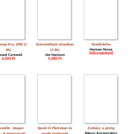
nge Kr.e. 2000 (1
Szenvedélyek viharában
Sziddhártha
Herman Hesse
db)
(1 db)
Előrendelhető
nard Cornwell
Jim Harrison
4,500 Ft
5,990 Ft
osidők - Idegen
Vanek Úr Párizsban és
Zorbász, a görög
Nikosz Kazantzakisz
 - A megszerzett
egyéb történetek