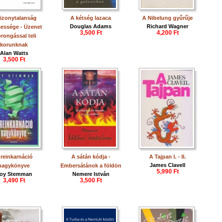
izonytalanság
A kétség lazaca
A Nibelung gyűrűje
Douglas Adams
Richard Wagner
essége - Üzenet
3,500 Ft
4,200 Ft
rongással teli
korunknak
Alan Watts
3,500 Ft
 reinkarnáció
A sátán kódja -
A Tajpan I. - II.
James Clavell
nagykönyve
Embersátánok a földön
5,990 Ft
oy Stemman
Nemere István
3,490 Ft
3,500 Ft