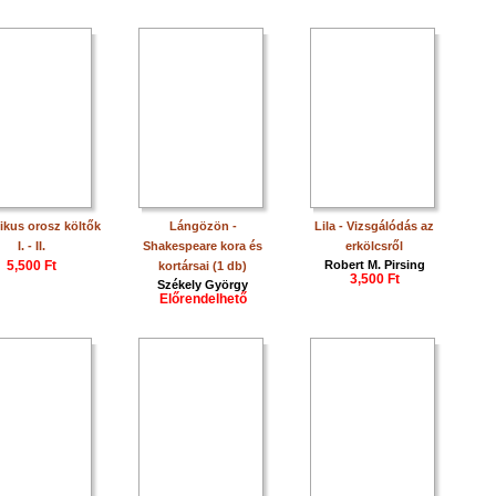
ikus orosz költők
Lángözön -
Lila - Vizsgálódás az
I. - II.
Shakespeare kora és
erkölcsről
5,500 Ft
Robert M. Pirsing
kortársai (1 db)
3,500 Ft
Székely György
Előrendelhető