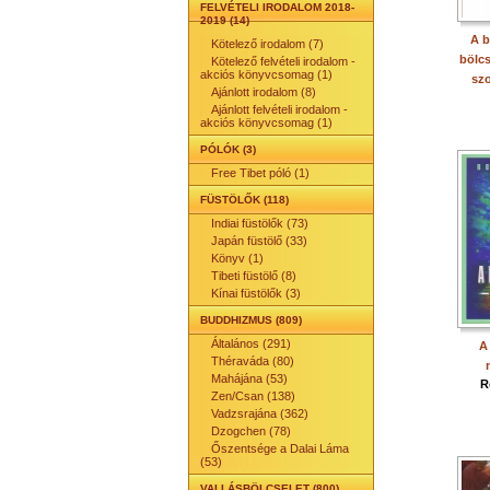
FELVÉTELI IRODALOM 2018-
2019 (14)
A b
Kötelező irodalom (7)
bölcs
Kötelező felvételi irodalom -
akciós könyvcsomag (1)
szo
Ajánlott irodalom (8)
Ajánlott felvételi irodalom -
akciós könyvcsomag (1)
PÓLÓK (3)
Free Tibet póló (1)
FÜSTÖLŐK (118)
Indiai füstölők (73)
Japán füstölő (33)
Könyv (1)
Tibeti füstölő (8)
Kínai füstölők (3)
BUDDHIZMUS (809)
Általános (291)
A
Théraváda (80)
Mahájána (53)
R
Zen/Csan (138)
Vadzsrajána (362)
Dzogchen (78)
Őszentsége a Dalai Láma
(53)
VALLÁSBÖLCSELET (800)