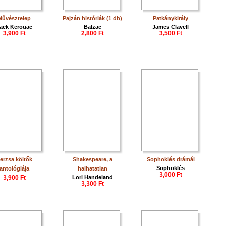
Művésztelep
Pajzán históriák (1 db)
Patkánykirály
ack Kerouac
Balzac
James Clavell
3,900 Ft
2,800 Ft
3,500 Ft
erzsa költők
Shakespeare, a
Sophoklés drámái
Sophoklés
antológiája
halhatatlan
3,000 Ft
3,900 Ft
Lori Handeland
3,300 Ft