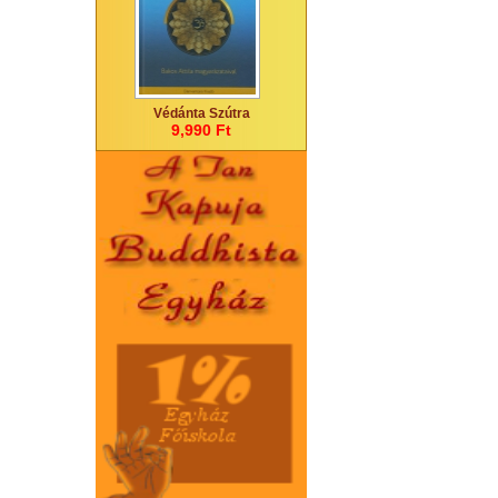
Védánta Szútra
9,990 Ft