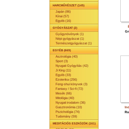
HARCMŰVÉSZET (145)
Japán (86)
Kínai (57)
Egyéb (16)
GYÓGYÁSZAT (2)
Gr
Gyógynövények (1)
Népi gyógyászat (1)
Természetgyógyászat (1)
EGYÉB (669)
Asztrológia (40)
Sport (3)
Nyugati Gyógyítás (42)
Ji King (11)
Egyéb (33)
Ezoterika (256)
Feng-shui könyvek (3)
Fantasy / Sci-fi (72)
Mesék (66)
Mitológia (40)
Nyugati irodalom (36)
Gasztronómia (10)
In
Pszichológia (74)
Ru
Tudomány (59)
MEDITÁCIÓS ESZKÖZÖK (161)