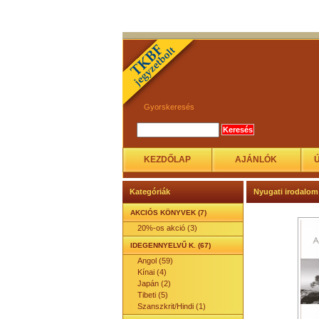
Gyorskeresés
KEZDŐLAP
AJÁNLÓK
Kategóriák
Nyugati irodalom
AKCIÓS KÖNYVEK (7)
20%-os akció (3)
IDEGENNYELVŰ K. (67)
Angol (59)
Kínai (4)
Japán (2)
Tibeti (5)
Szanszkrit/Hindi (1)