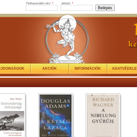
Felhasználói név:
*
Jelszó:
*
ÚJDONSÁGOK
AKCIÓK
INFORMÁCIÓK
ADATVÉDEL