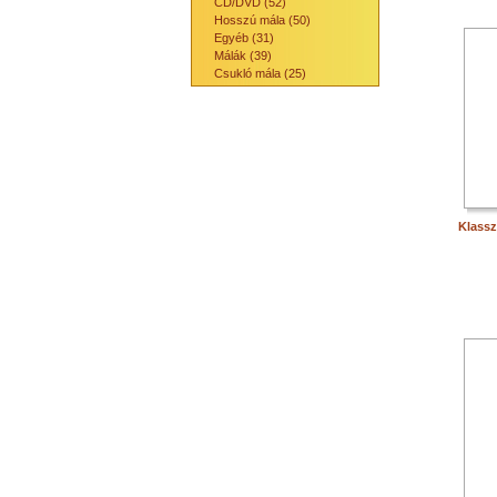
CD/DVD (52)
Hosszú mála (50)
Egyéb (31)
Málák (39)
Csukló mála (25)
Klassz