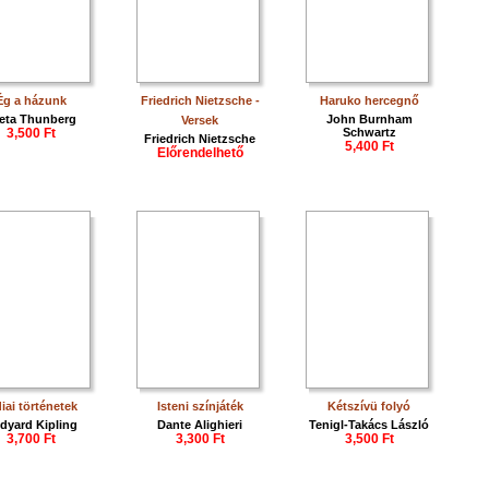
Ég a házunk
Friedrich Nietzsche -
Haruko hercegnő
eta Thunberg
John Burnham
Versek
3,500 Ft
Schwartz
Friedrich Nietzsche
5,400 Ft
Előrendelhető
diai történetek
Isteni színjáték
Kétszívü folyó
dyard Kipling
Dante Alighieri
Tenigl-Takács László
3,700 Ft
3,300 Ft
3,500 Ft