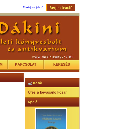
Elfelejtett jelszó
EM
KAPCSOLAT
KERESÉS
Kosár
Üres a bevásárló kosár
Ajánló