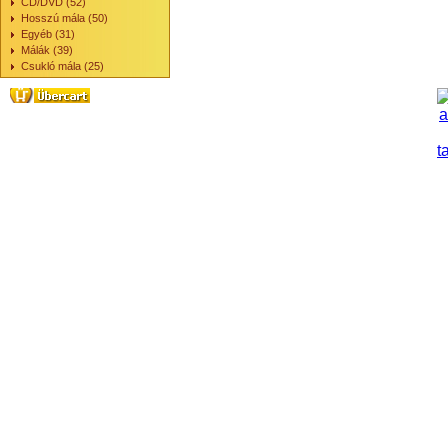
CD/DVD (52)
Hosszú mála (50)
Egyéb (31)
Málák (39)
Csukló mála (25)