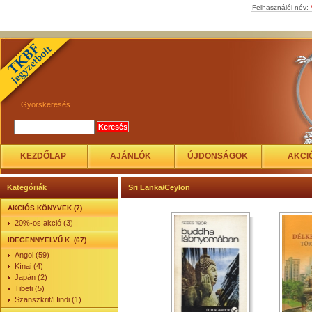
Felhasználói név:
Gyorskeresés
KEZDŐLAP
AJÁNLÓK
ÚJDONSÁGOK
AKCI
Kategóriák
Sri Lanka/Ceylon
AKCIÓS KÖNYVEK (7)
20%-os akció (3)
IDEGENNYELVŰ K. (67)
Angol (59)
Kínai (4)
Japán (2)
Tibeti (5)
Szanszkrit/Hindi (1)