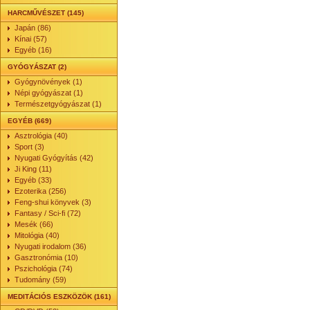
HARCMŰVÉSZET (145)
Japán (86)
Kínai (57)
Egyéb (16)
GYÓGYÁSZAT (2)
Gyógynövények (1)
Népi gyógyászat (1)
Természetgyógyászat (1)
EGYÉB (669)
Asztrológia (40)
Sport (3)
Nyugati Gyógyítás (42)
Ji King (11)
Egyéb (33)
Ezoterika (256)
Feng-shui könyvek (3)
Fantasy / Sci-fi (72)
Mesék (66)
Mitológia (40)
Nyugati irodalom (36)
Gasztronómia (10)
Pszichológia (74)
Tudomány (59)
MEDITÁCIÓS ESZKÖZÖK (161)