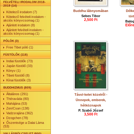
FELVÉTELI IRODALOM 2018-
2019 (14)
Buddha lábnyomában
Délk
Kötelező irodalom (7)
Sebes Tibor
tör
Kötelező felvételi irodalom -
2,500 Ft
akciós könyvcsomag (1)
Balo
Előr
Ajánlott irodalom (8)
Ajánlott felvételi irodalom -
akciós könyvcsomag (1)
PÓLÓK (3)
Free Tibet póló (1)
FÜSTÖLŐK (118)
Indiai füstölők (73)
Japán füstölő (33)
Könyv (1)
Tibeti füstölő (8)
Kínai füstölők (3)
BUDDHIZMUS (809)
Általános (291)
Távol-kelet közelről -
Théraváda (80)
Ünnepek, emberek,
Mahájána (53)
hétköznapok
Zen/Csan (138)
P. Szabó József
Vadzsrajána (362)
3,500 Ft
Dzogchen (78)
Őszentsége a Dalai Láma
(53)
VALLÁSBÖLCSELET (800)