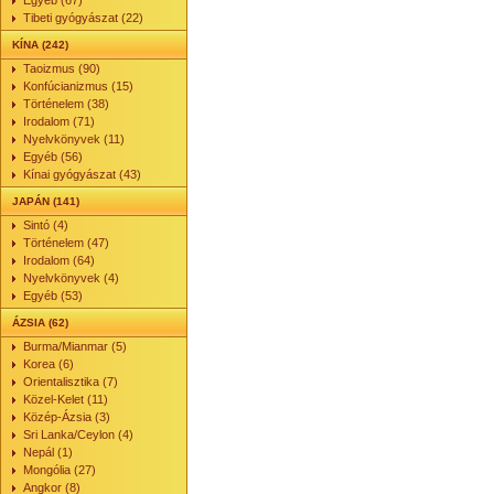
Egyéb (67)
Tibeti gyógyászat (22)
KÍNA (242)
Taoizmus (90)
Konfúcianizmus (15)
Történelem (38)
Irodalom (71)
Nyelvkönyvek (11)
Egyéb (56)
Kínai gyógyászat (43)
JAPÁN (141)
Sintó (4)
Történelem (47)
Irodalom (64)
Nyelvkönyvek (4)
Egyéb (53)
ÁZSIA (62)
Burma/Mianmar (5)
Korea (6)
Orientalisztika (7)
Közel-Kelet (11)
Közép-Ázsia (3)
Sri Lanka/Ceylon (4)
Nepál (1)
Mongólia (27)
Angkor (8)