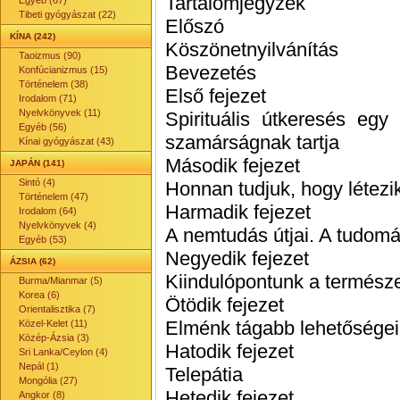
Tartalomjegyzék
Egyéb (67)
Tibeti gyógyászat (22)
Előszó
KÍNA (242)
Köszönetnyilvánítás
Taoizmus (90)
Bevezetés
Konfúcianizmus (15)
Történelem (38)
Első fejezet
Irodalom (71)
Nyelvkönyvek (11)
Spirituális útkeresés egy
Egyéb (56)
szamárságnak tartja
Kínai gyógyászat (43)
Második fejezet
JAPÁN (141)
Sintó (4)
Honnan tudjuk, hogy létezik 
Történelem (47)
Harmadik fejezet
Irodalom (64)
Nyelvkönyvek (4)
A nemtudás útjai. A tudomá
Egyéb (53)
Negyedik fejezet
ÁZSIA (62)
Kiindulópontunk a természet
Burma/Mianmar (5)
Korea (6)
Ötödik fejezet
Orientalisztika (7)
Elménk tágabb lehetőségei
Közel-Kelet (11)
Közép-Ázsia (3)
Hatodik fejezet
Sri Lanka/Ceylon (4)
Nepál (1)
Telepátia
Mongólia (27)
Hetedik fejezet
Angkor (8)