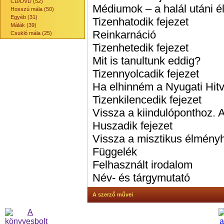
CD/DVD (52)
Médiumok – a halál utáni él
Hosszú mála (50)
Egyéb (31)
Tizenhatodik fejezet
Málák (39)
Reinkarnáció
Csukló mála (25)
Tizenhetedik fejezet
Mit is tanultunk eddig?
Tizennyolcadik fejezet
Ha elhinném a Nyugati Hitv
Tizenkilencedik fejezet
Vissza a kiindulóponthoz.
Huszadik fejezet
Vissza a misztikus élmény
Függelék
Felhasznált irodalom
Név- és tárgymutató
A szerző művei