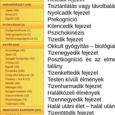
Tisztánlátás vagy távolbalá
HARCMŰVÉSZET (145)
Japán (86)
Nyolcadik fejezet
Kínai (57)
Prekogníció
Egyéb (16)
Kilencedik fejezet
GYÓGYÁSZAT (2)
Gyógynövények (1)
Pszichokinézis
Népi gyógyászat (1)
Tizedik fejezet
Természetgyógyászat (1)
Okkult gyógyítás – biológi
EGYÉB (669)
Asztrológia (40)
Tizenegyedik fejezet
Sport (3)
Posztkogníció és az elme
Nyugati Gyógyítás (42)
Ji King (11)
talány
Egyéb (33)
Ezoterika (256)
Tizenkettedik fejezet
Feng-shui könyvek (3)
Testen kívüli élmények
Fantasy / Sci-fi (72)
Mesék (66)
Tizenharmadik fejezet
Mitológia (40)
Halálközeli élmények
Nyugati irodalom (36)
Gasztronómia (10)
Tizennegyedik fejezet
Pszichológia (74)
Tudomány (59)
Halál utáni élet – halál ut
MEDITÁCIÓS ESZKÖZÖK (161)
Tizenötödik fejezet