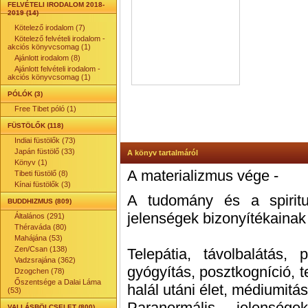
FELVÉTELI IRODALOM 2018-
2019 (14)
Kötelező irodalom (7)
Kötelező felvételi irodalom -
akciós könyvcsomag (1)
Ajánlott irodalom (8)
Ajánlott felvételi irodalom -
akciós könyvcsomag (1)
PÓLÓK (3)
Free Tibet póló (1)
FÜSTÖLŐK (118)
Indiai füstölők (73)
Japán füstölő (33)
A könyv tartalmáról
Könyv (1)
A materializmus vége -
Tibeti füstölő (8)
Kínai füstölők (3)
A tudomány és a spiritua
BUDDHIZMUS (809)
jelenségek bizonyítékaina
Általános (291)
Théraváda (80)
Mahájána (53)
Zen/Csan (138)
Telepátia, távolbalátás, 
Vadzsrajána (362)
gyógyítás, posztkogníció, t
Dzogchen (78)
Őszentsége a Dalai Láma
halál utáni élet, médiumitás
(53)
Paranormális jelenség
VALLÁSBÖLCSELET (800)