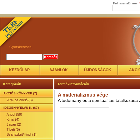
Felhasználói név:
Gyorskeresés
KEZDŐLAP
AJÁNLÓK
ÚJDONSÁGOK
AKCI
Kategóriák
Termékinformációk
AKCIÓS KÖNYVEK (7)
A materializmus vége
A tudomány és a spiritualitás találkozás
20%-os akció (3)
IDEGENNYELVŰ K. (67)
Angol (59)
Kínai (4)
Japán (2)
Tibeti (5)
Szanszkrit/Hindi (1)