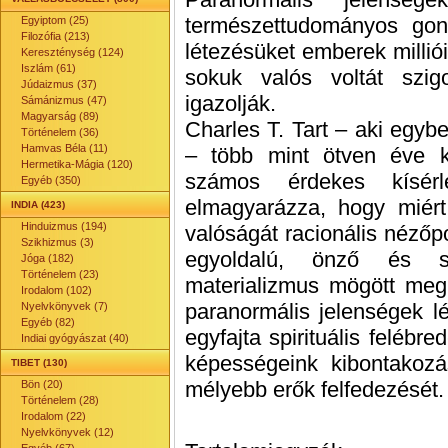
természettudományos gon
Egyiptom (25)
Filozófia (213)
létezésüket emberek milliói
Kereszténység (124)
Iszlám (61)
sokuk valós voltát szig
Júdaizmus (37)
igazolják.
Sámánizmus (47)
Magyarság (89)
Charles T. Tart – aki egyb
Történelem (36)
Hamvas Béla (11)
– több mint ötven éve ku
Hermetika-Mágia (120)
számos érdekes kísérl
Egyéb (350)
elmagyarázza, hogy miért 
INDIA (423)
Hinduizmus (194)
valóságát racionális nézőp
Szikhizmus (3)
egyoldalú, önző és si
Jóga (182)
Történelem (23)
materializmus mögött meg
Irodalom (102)
paranormális jelenségek l
Nyelvkönyvek (7)
Egyéb (82)
egyfajta spirituális felébre
Indiai gyógyászat (40)
képességeink kibontakoz
TIBET (130)
mélyebb erők felfedezését.
Bön (20)
Történelem (28)
Irodalom (22)
Nyelvkönyvek (12)