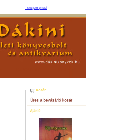
Elfelejtett jelszó
EM
KAPCSOLAT
KERESÉS
Kosár
Üres a bevásárló kosár
Ajánló