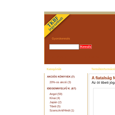
Gyorskeresés
KEZDŐLAP
AJÁNLÓK
Kategóriák
Termékinformáci
AKCIÓS KÖNYVEK (7)
A fiatalság 
Az öt tibeti jó
20%-os akció (3)
IDEGENNYELVŰ K. (67)
Angol (59)
Kínai (4)
Japán (2)
Tibeti (5)
Szanszkrit/Hindi (1)