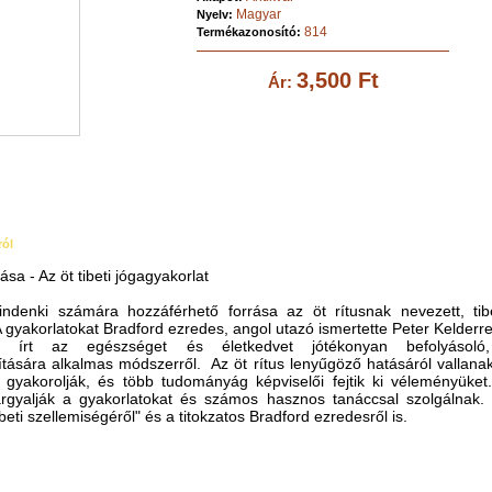
Magyar
Nyelv:
814
Termékazonosító:
3,500 Ft
Ár:
ról
rása - Az öt tibeti jógagyakorlat
indenki számára hozzáférhető forrása az öt rítusnak nevezett, tib
A gyakorlatokat Bradford ezredes, angol utazó ismertette Peter Kelderre
 írt az egészséget és életkedvet jótékonyan befolyásoló
ására alkalmas módszerről. Az öt rítus lenyűgöző hatásáról vallanak
gyakorolják, és több tudományág képviselői fejtik ki véleményüket
árgyalják a gyakorlatokat és számos hasznos tanáccsal szolgálnak.
ibeti szellemiségéről" és a titokzatos Bradford ezredesről is.