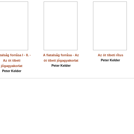
talság forrása I - II. -
A fiatalság forrása - Az
Az öt tibeti rítus
Peter Kelder
Az öt tibeti
öt tibeti jógagyakorlat
Peter Kelder
jógagyakorlat
Peter Kelder