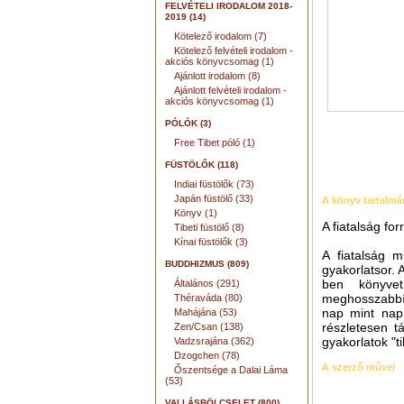
FELVÉTELI IRODALOM 2018-
2019 (14)
Kötelező irodalom (7)
Kötelező felvételi irodalom -
akciós könyvcsomag (1)
Ajánlott irodalom (8)
Ajánlott felvételi irodalom -
akciós könyvcsomag (1)
PÓLÓK (3)
Free Tibet póló (1)
FÜSTÖLŐK (118)
Indiai füstölők (73)
Japán füstölő (33)
A könyv tartalmá
Könyv (1)
A fiatalság for
Tibeti füstölő (8)
Kínai füstölők (3)
A fiatalság m
BUDDHIZMUS (809)
gyakorlatsor. 
ben könyvet
Általános (291)
meghosszabbít
Théraváda (80)
nap mint nap 
Mahájána (53)
részletesen t
Zen/Csan (138)
gyakorlatok "t
Vadzsrajána (362)
Dzogchen (78)
A szerző művei
Őszentsége a Dalai Láma
(53)
VALLÁSBÖLCSELET (800)