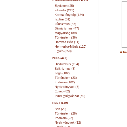
Egyiptom (25)
Filozófia (213)
Kereszténység (124)
Iszlám (61)
Júdaizmus (37)
Sámánizmus (47)
Magyarság (89)
Történelem (36)
Hamvas Béla (11)
Hermetika-Mágia (120)
Egyéb (350)
A fia
INDIA (423)
Hinduizmus (194)
Szikhizmus (3)
Jóga (182)
Történelem (23)
Irodalom (102)
Nyelvkönyvek (7)
Egyéb (82)
Indiai gyógyászat (40)
TIBET (130)
Bön (20)
Történelem (28)
Irodalom (22)
Nyelvkönyvek (12)