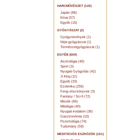
HARCMŰVÉSZET (145)
Japán (86)
Kínai (57)
Egyéb (16)
GYÓGYÁSZAT (2)
Gyógynövények (1)
Népi gyógyászat (1)
Természetgyógyászat (1)
EGYÉB (669)
Asztrológia (40)
Sport (3)
Nyugati Gyógyítás (42)
Ji King (11)
Egyéb (33)
Ezoterika (256)
Feng-shui könyvek (3)
Fantasy / Sci-fi (72)
Mesék (66)
Mitológia (40)
Nyugati irodalom (36)
Gasztronómia (10)
Pszichológia (74)
Tudomány (59)
MEDITÁCIÓS ESZKÖZÖK (161)