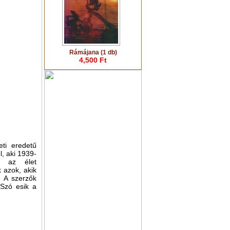
Rámájana (1 db)
4,500 Ft
eti eredetű
l, aki 1939-
, az élet
 azok, akik
. A szerzők
 Szó esik a