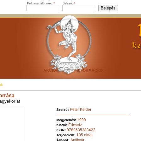
Felhasználói név:
*
Jelszó:
*
ÚJDONSÁGOK
AKCIÓK
INFORMÁCIÓK
ADATVÉDEL
ók
forrása
gagyakorlat
Peter Kelder
Szerző:
1999
Megjelenés:
Édesvíz
Kiadó:
9789635283422
ISBN:
105 oldal
Terjedelem:
Antikvár
Állapot: