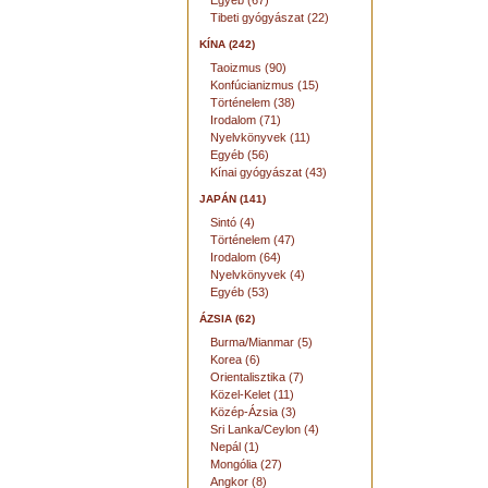
Egyéb (67)
Tibeti gyógyászat (22)
KÍNA (242)
Taoizmus (90)
Konfúcianizmus (15)
Történelem (38)
Irodalom (71)
Nyelvkönyvek (11)
Egyéb (56)
Kínai gyógyászat (43)
JAPÁN (141)
Sintó (4)
Történelem (47)
Irodalom (64)
Nyelvkönyvek (4)
Egyéb (53)
ÁZSIA (62)
Burma/Mianmar (5)
Korea (6)
Orientalisztika (7)
Közel-Kelet (11)
Közép-Ázsia (3)
Sri Lanka/Ceylon (4)
Nepál (1)
Mongólia (27)
Angkor (8)