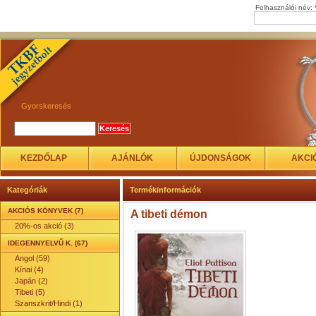
Felhasználói név:
Gyorskeresés
KEZDŐLAP
AJÁNLÓK
ÚJDONSÁGOK
AKCI
Kategóriák
Termékinformációk
AKCIÓS KÖNYVEK (7)
A tibeti démon
20%-os akció (3)
IDEGENNYELVŰ K. (67)
Angol (59)
Kínai (4)
Japán (2)
Tibeti (5)
Szanszkrit/Hindi (1)