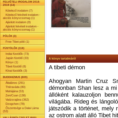
FELVÉTELI IRODALOM 2018-
2019 (14)
Kötelező irodalom (7)
Kötelező felvételi irodalom -
akciós könyvcsomag (1)
Ajánlott irodalom (8)
Ajánlott felvételi irodalom -
akciós könyvcsomag (1)
PÓLÓK (3)
Free Tibet póló (1)
FÜSTÖLŐK (118)
Indiai füstölők (73)
Japán füstölő (33)
A könyv tartalmáról
Könyv (1)
A tibeti démon
Tibeti füstölő (8)
Kínai füstölők (3)
BUDDHIZMUS (809)
Ahogyan Martin Cruz Smi
Általános (291)
démonban Shan lesz a mi D
Théraváda (80)
Mahájána (53)
állóként kalauzoljon benn
Zen/Csan (138)
Vadzsrajána (362)
világába. Rideg és lángoló
Dzogchen (78)
játszódik a történet, mely 
Őszentsége a Dalai Láma
(53)
az ostrom alatt álló Tibet h
VALLÁSBÖLCSELET (800)