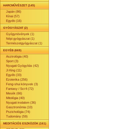
HARCMŰVÉSZET (145)
Japán (86)
Kínai (57)
Egyéb (16)
GYÓGYÁSZAT (2)
Gyógynövények (1)
Népi gyógyászat (1)
Természetgyógyászat (1)
EGYÉB (669)
Asztrológia (40)
Sport (3)
Nyugati Gyógyítás (42)
Ji King (11)
Egyéb (33)
Ezoterika (256)
Feng-shui könyvek (3)
Fantasy / Sci-fi (72)
Mesék (66)
Mitológia (40)
Nyugati irodalom (36)
Gasztronómia (10)
Pszichológia (74)
Tudomány (59)
MEDITÁCIÓS ESZKÖZÖK (161)