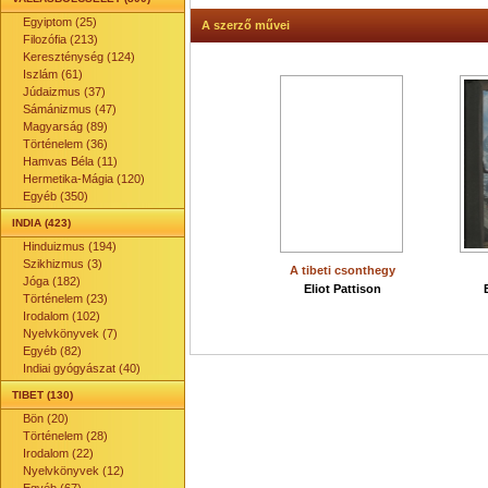
Egyiptom (25)
A szerző művei
Filozófia (213)
Kereszténység (124)
Iszlám (61)
Júdaizmus (37)
Sámánizmus (47)
Magyarság (89)
Történelem (36)
Hamvas Béla (11)
Hermetika-Mágia (120)
Egyéb (350)
INDIA (423)
Hinduizmus (194)
Szikhizmus (3)
A tibeti csonthegy
Jóga (182)
Eliot Pattison
Történelem (23)
Irodalom (102)
Nyelvkönyvek (7)
Egyéb (82)
Indiai gyógyászat (40)
TIBET (130)
Bön (20)
Történelem (28)
Irodalom (22)
Nyelvkönyvek (12)