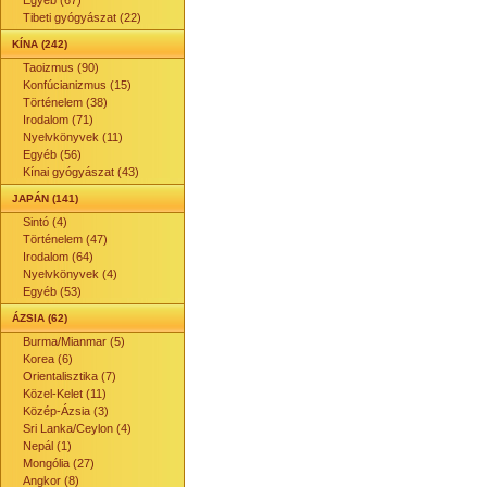
Egyéb (67)
Tibeti gyógyászat (22)
KÍNA (242)
Taoizmus (90)
Konfúcianizmus (15)
Történelem (38)
Irodalom (71)
Nyelvkönyvek (11)
Egyéb (56)
Kínai gyógyászat (43)
JAPÁN (141)
Sintó (4)
Történelem (47)
Irodalom (64)
Nyelvkönyvek (4)
Egyéb (53)
ÁZSIA (62)
Burma/Mianmar (5)
Korea (6)
Orientalisztika (7)
Közel-Kelet (11)
Közép-Ázsia (3)
Sri Lanka/Ceylon (4)
Nepál (1)
Mongólia (27)
Angkor (8)