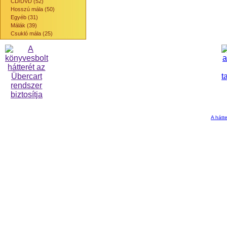
CD/DVD (52)
Hosszú mála (50)
Egyéb (31)
Málák (39)
Csukló mála (25)
A hátte