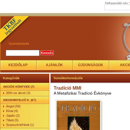
Felhasználói név:
Gyorskeresés
KEZDŐLAP
AJÁNLÓK
ÚJDONSÁGOK
AKCI
Kategóriák
Termékinformációk
AKCIÓS KÖNYVEK (7)
Tradíció MMI
A Metafizikai Tradíció Évkönyve
20%-os akció (3)
IDEGENNYELVŰ K. (67)
Angol (59)
Kínai (4)
Japán (2)
Tibeti (5)
Szanszkrit/Hindi (1)