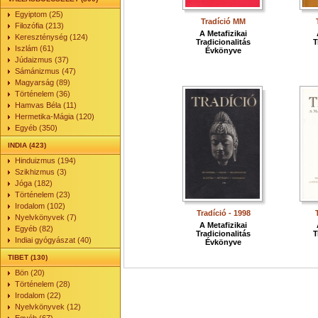
Egyiptom (25)
Tradíció MM
Filozófia (213)
A Metafizikai
Kereszténység (124)
Tradicionalitás
T
Iszlám (61)
Évkönyve
Júdaizmus (37)
Sámánizmus (47)
Magyarság (89)
Történelem (36)
Hamvas Béla (11)
Hermetika-Mágia (120)
Egyéb (350)
INDIA (423)
Hinduizmus (194)
Szikhizmus (3)
Jóga (182)
Történelem (23)
Irodalom (102)
Tradíció - 1998
Nyelvkönyvek (7)
A Metafizikai
Egyéb (82)
Tradicionalitás
T
Indiai gyógyászat (40)
Évkönyve
TIBET (130)
Bön (20)
Történelem (28)
Irodalom (22)
Nyelvkönyvek (12)