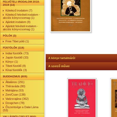
FELVÉTELI IRODALOM 2018-
2019 (14)
Kötelező irodalom (7)
Kötelező felvételi irodalom -
akciós könyvcsomag (1)
Ajánlott irodalom (8)
Ajánlott felvételi irodalom -
akciós könyvcsomag (1)
PÓLÓK (3)
Free Tibet póló (1)
FÜSTÖLŐK (118)
Indiai füstölők (73)
Japán füstölő (33)
A könyv tartalmáról
Könyv (1)
Tibeti füstölő (8)
A szerző művei
Kínai füstölők (3)
BUDDHIZMUS (809)
Általános (291)
Théraváda (80)
Mahájána (53)
Zen/Csan (138)
Vadzsrajána (362)
Dzogchen (78)
Őszentsége a Dalai Láma
(53)
VALLÁSBÖLCSELET (800)