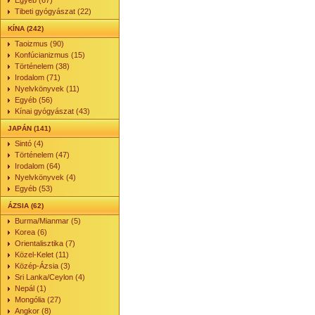
Egyéb (67)
Tibeti gyógyászat (22)
KÍNA (242)
Taoizmus (90)
Konfúcianizmus (15)
Történelem (38)
Irodalom (71)
Nyelvkönyvek (11)
Egyéb (56)
Kínai gyógyászat (43)
JAPÁN (141)
Sintó (4)
Történelem (47)
Irodalom (64)
Nyelvkönyvek (4)
Egyéb (53)
ÁZSIA (62)
Burma/Mianmar (5)
Korea (6)
Orientalisztika (7)
Közel-Kelet (11)
Közép-Ázsia (3)
Sri Lanka/Ceylon (4)
Nepál (1)
Mongólia (27)
Angkor (8)