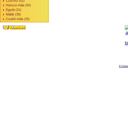
CD/DVD (52)
Hosszú mála (50)
Egyéb (31)
Málák (39)
Csukló mála (25)
A hátte