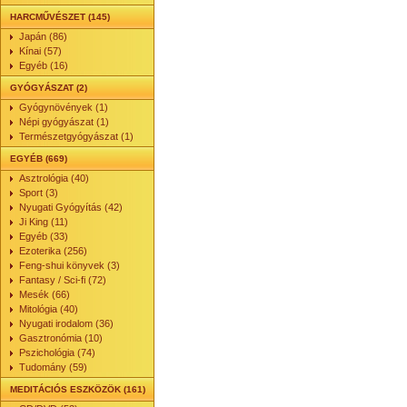
HARCMŰVÉSZET (145)
Japán (86)
Kínai (57)
Egyéb (16)
GYÓGYÁSZAT (2)
Gyógynövények (1)
Népi gyógyászat (1)
Természetgyógyászat (1)
EGYÉB (669)
Asztrológia (40)
Sport (3)
Nyugati Gyógyítás (42)
Ji King (11)
Egyéb (33)
Ezoterika (256)
Feng-shui könyvek (3)
Fantasy / Sci-fi (72)
Mesék (66)
Mitológia (40)
Nyugati irodalom (36)
Gasztronómia (10)
Pszichológia (74)
Tudomány (59)
MEDITÁCIÓS ESZKÖZÖK (161)