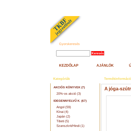
Gyorskeresés
KEZDŐLAP
AJÁNLÓK
Kategóriák
Termékinformáci
AKCIÓS KÖNYVEK (7)
A jóga-szút
20%-os akció (3)
IDEGENNYELVŰ K. (67)
Angol (59)
Kínai (4)
Japán (2)
Tibeti (5)
Szanszkrit/Hindi (1)