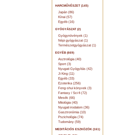
HARCMŰVÉSZET (145)
Japán (86)
Kínai (57)
Egyéb (16)
GYÓGYÁSZAT (2)
Gyógynövények (1)
Népi gyógyászat (1)
Természetgyógyászat (1)
EGYÉB (669)
Asztrológia (40)
Sport (3)
Nyugati Gyógyítás (42)
Ji King (11)
Egyéb (33)
Ezoterika (256)
Feng-shui könyvek (3)
Fantasy / Sci-fi (72)
Mesék (66)
Mitológia (40)
Nyugati irodalom (36)
Gasztronómia (10)
Pszichológia (74)
Tudomány (59)
MEDITÁCIÓS ESZKÖZÖK (161)