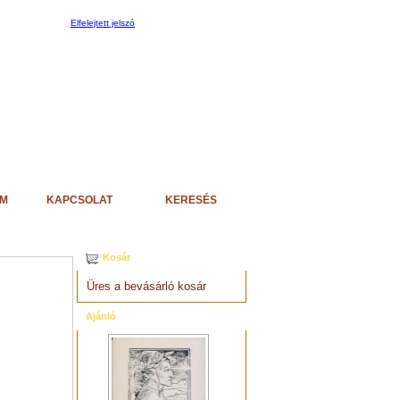
Elfelejtett jelszó
EM
KAPCSOLAT
KERESÉS
Kosár
Üres a bevásárló kosár
Ajánló