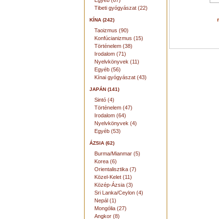
Egyéb (67)
Tibeti gyógyászat (22)
KÍNA (242)
Taoizmus (90)
Konfúcianizmus (15)
Történelem (38)
Irodalom (71)
Nyelvkönyvek (11)
Egyéb (56)
Kínai gyógyászat (43)
JAPÁN (141)
Sintó (4)
Történelem (47)
Irodalom (64)
Nyelvkönyvek (4)
Egyéb (53)
ÁZSIA (62)
Burma/Mianmar (5)
Korea (6)
Orientalisztika (7)
Közel-Kelet (11)
Közép-Ázsia (3)
Sri Lanka/Ceylon (4)
Nepál (1)
Mongólia (27)
Angkor (8)