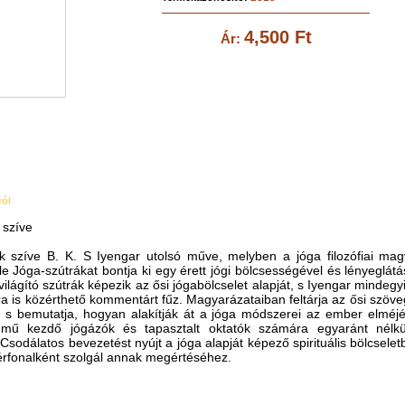
4,500 Ft
Ár:
ról
 szíve
k szíve B. K. S Iyengar utolsó műve, melyben a jóga filozófiai ma
le Jóga-szútrákat bontja ki egy érett jógi bölcsességével és lényeglát
ilágító szútrák képezik az ősi jógabölcselet alapját, s Iyengar mindeg
 is közérthető kommentárt fűz. Magyarázataiban feltárja az ősi szöveg
, s bemutatja, hogyan alakítják át a jóga módszerei az ember elméjét
 mű kezdő jógázók és tapasztalt oktatók számára egyaránt nélkül
sodálatos bevezetést nyújt a jóga alapját képező spirituális bölcselet
zérfonalként szolgál annak megértéséhez.