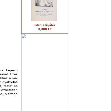
Isteni színjáték
3,300 Ft
gvát képező
ásával. Ezek
yikhez a mai
 gyakorlati
, testét és
özhetetlen
be, s átfogó