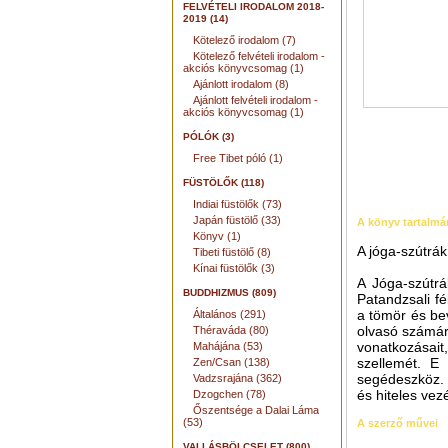
FELVÉTELI IRODALOM 2018-
2019 (14)
Kötelező irodalom (7)
Kötelező felvételi irodalom -
akciós könyvcsomag (1)
Ajánlott irodalom (8)
Ajánlott felvételi irodalom -
akciós könyvcsomag (1)
PÓLÓK (3)
Free Tibet póló (1)
FÜSTÖLŐK (118)
Indiai füstölők (73)
Japán füstölő (33)
A könyv tartalmá
Könyv (1)
A jóga-szútrák
Tibeti füstölő (8)
Kínai füstölők (3)
A Jóga-szútrá
BUDDHIZMUS (809)
Patandzsali fé
a tömör és bev
Általános (291)
olvasó számára
Théraváda (80)
vonatkozásait
Mahájána (53)
szellemét. E
Zen/Csan (138)
segédeszköz. C
Vadzsrajána (362)
és hiteles ve
Dzogchen (78)
Őszentsége a Dalai Láma
(53)
A szerző művei
VALLÁSBÖLCSELET (800)