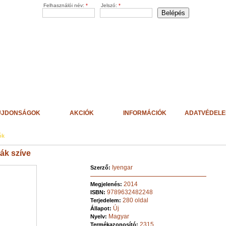
Felhasználói név:
*
Jelszó:
*
ÚJDONSÁGOK
AKCIÓK
INFORMÁCIÓK
ADATVÉDEL
ók
rák szíve
Iyengar
Szerző:
2014
Megjelenés:
9789632482248
ISBN:
280 oldal
Terjedelem:
Új
Állapot:
Magyar
Nyelv:
2315
Termékazonosító: