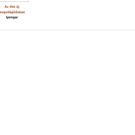
Az élet új
megvilágításban
Iyengar