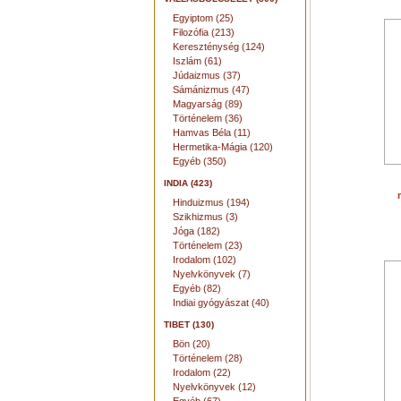
Egyiptom (25)
Filozófia (213)
Kereszténység (124)
Iszlám (61)
Júdaizmus (37)
Sámánizmus (47)
Magyarság (89)
Történelem (36)
Hamvas Béla (11)
Hermetika-Mágia (120)
Egyéb (350)
INDIA (423)
Hinduizmus (194)
Szikhizmus (3)
Jóga (182)
Történelem (23)
Irodalom (102)
Nyelvkönyvek (7)
Egyéb (82)
Indiai gyógyászat (40)
TIBET (130)
Bön (20)
Történelem (28)
Irodalom (22)
Nyelvkönyvek (12)