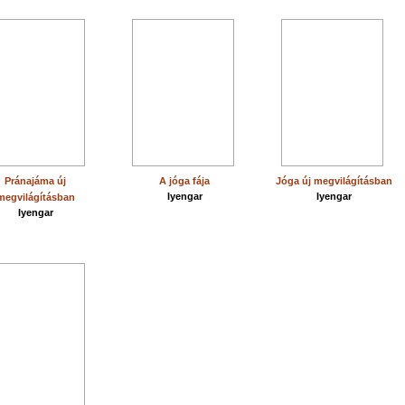
Pránajáma új
A jóga fája
Jóga új megvilágításban
Iyengar
Iyengar
megvilágításban
Iyengar