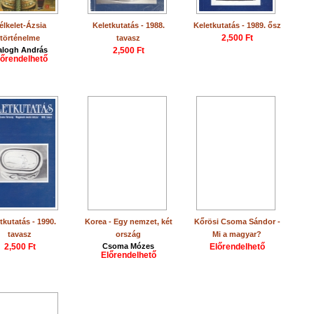
élkelet-Ázsia
Keletkutatás - 1988.
Keletkutatás - 1989. ősz
2,500 Ft
történelme
tavasz
alogh András
2,500 Ft
lőrendelhető
tkutatás - 1990.
Korea - Egy nemzet, két
Kőrösi Csoma Sándor -
tavasz
ország
Mi a magyar?
2,500 Ft
Csoma Mózes
Előrendelhető
Előrendelhető