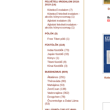
FELVÉTELI IRODALOM 2018-
2019 (14)
D
Kötelező irodalom (7)
Kötelező felvételi irodalom -
akciós könyvcsomag (1)
B
E
Ajánlott irodalom (8)
Ajánlott felvételi irodalom -
akciós könyvcsomag (1)
PÓLÓK (3)
Free Tibet póló (1)
FÜSTÖLŐK (118)
Indiai füstölők (73)
Japán füstölő (33)
Könyv (1)
Tibeti füstölő (8)
Kínai füstölők (3)
BUDDHIZMUS (809)
Általános (291)
Kele
Théraváda (80)
Mahájána (53)
Zen/Csan (138)
Vadzsrajána (362)
Dzogchen (78)
Őszentsége a Dalai Láma
(53)
VALLÁSBÖLCSELET (800)