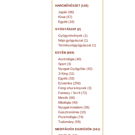
HARCMŰVÉSZET (145)
Japán (86)
Kínai (57)
Egyéb (16)
GYÓGYÁSZAT (2)
Gyógynövények (1)
Népi gyógyászat (1)
Természetgyógyászat (1)
EGYÉB (669)
Asztrológia (40)
Sport (3)
Nyugati Gyógyítás (42)
Ji King (11)
Egyéb (33)
Ezoterika (256)
Feng-shui könyvek (3)
Fantasy / Sci-fi (72)
Mesék (66)
Mitológia (40)
Nyugati irodalom (36)
Gasztronómia (10)
Pszichológia (74)
Tudomány (59)
MEDITÁCIÓS ESZKÖZÖK (161)