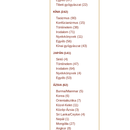
Egyéb (67)
Tibeti gyógyászat (22)
KÍNA (242)
Taoizmus (90)
Konfúcianizmus (15)
Történelem (38)
Irodalom (71)
Nyelvkönyvek (11)
Egyéb (56)
Kínai gyógyászat (43)
JAPÁN (141)
Sintó (4)
Történelem (47)
Irodalom (64)
Nyelvkönyvek (4)
Egyéb (53)
ÁZSIA (62)
Burma/Mianmar (5)
Korea (6)
Orientalisztika (7)
Közel-Kelet (11)
Közép-Ázsia (3)
Sri Lanka/Ceylon (4)
Nepál (1)
Mongólia (27)
Angkor (8)