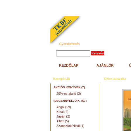
Gyorskeresés
KEZDŐLAP
AJÁNLÓK
Kategóriák
Orientalisztika
AKCIÓS KÖNYVEK (7)
20%-os akció (3)
IDEGENNYELVŰ K. (67)
Angol (59)
Kínai (4)
Japán (2)
Tibeti (5)
Szanszkrit/Hindi (1)