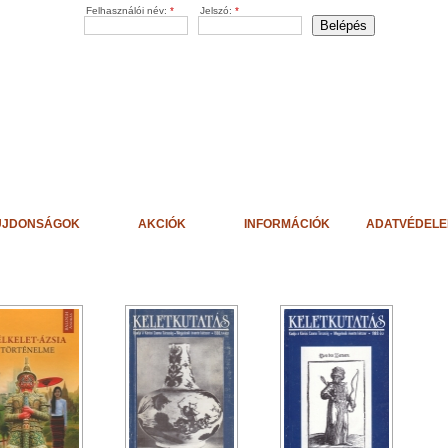
Felhasználói név:
*
Jelszó:
*
ÚJDONSÁGOK
AKCIÓK
INFORMÁCIÓK
ADATVÉDEL