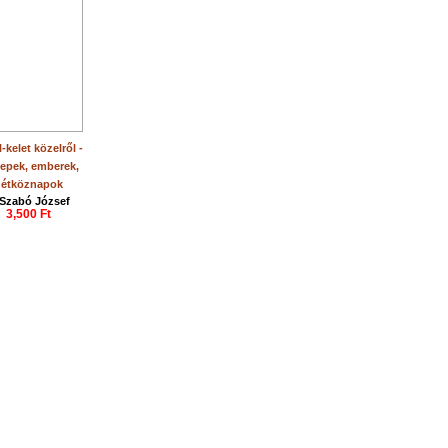
-kelet közelről -
epek, emberek,
étköznapok
 Szabó József
3,500 Ft