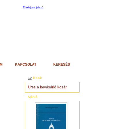
Elfelejtett jelszó
EM
KAPCSOLAT
KERESÉS
Kosár
Üres a bevásárló kosár
Ajánló