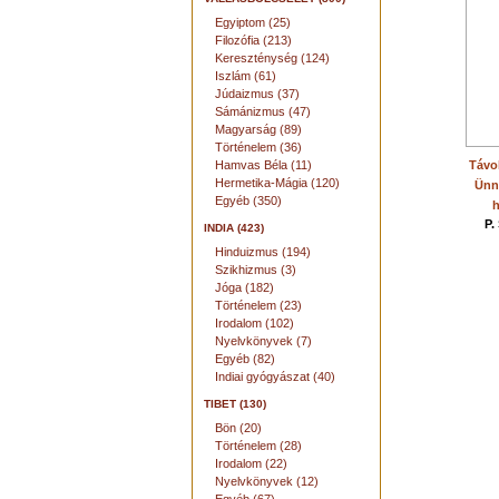
Egyiptom (25)
Filozófia (213)
Kereszténység (124)
Iszlám (61)
Júdaizmus (37)
Sámánizmus (47)
Magyarság (89)
Történelem (36)
Hamvas Béla (11)
Távol
Hermetika-Mágia (120)
Ünn
Egyéb (350)
h
P.
INDIA (423)
Hinduizmus (194)
Szikhizmus (3)
Jóga (182)
Történelem (23)
Irodalom (102)
Nyelvkönyvek (7)
Egyéb (82)
Indiai gyógyászat (40)
TIBET (130)
Bön (20)
Történelem (28)
Irodalom (22)
Nyelvkönyvek (12)