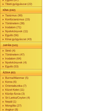
Egyéb (67)
Tibeti gyógyászat (22)
KÍNA (242)
Taoizmus (90)
Konfúcianizmus (15)
Történelem (38)
Irodalom (71)
Nyelvkönyvek (11)
Egyéb (56)
Kínai gyógyászat (43)
JAPÁN (141)
Sintó (4)
Történelem (47)
Irodalom (64)
Nyelvkönyvek (4)
Egyéb (53)
ÁZSIA (62)
Burma/Mianmar (5)
Korea (6)
Orientalisztika (7)
Közel-Kelet (11)
Közép-Ázsia (3)
Sri Lanka/Ceylon (4)
Nepál (1)
Mongólia (27)
Angkor (8)