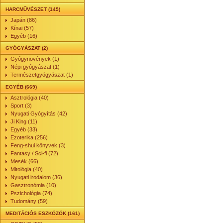
HARCMŰVÉSZET (145)
Japán (86)
Kínai (57)
Egyéb (16)
GYÓGYÁSZAT (2)
Gyógynövények (1)
Népi gyógyászat (1)
Természetgyógyászat (1)
EGYÉB (669)
Asztrológia (40)
Sport (3)
Nyugati Gyógyítás (42)
Ji King (11)
Egyéb (33)
Ezoterika (256)
Feng-shui könyvek (3)
Fantasy / Sci-fi (72)
Mesék (66)
Mitológia (40)
Nyugati irodalom (36)
Gasztronómia (10)
Pszichológia (74)
Tudomány (59)
MEDITÁCIÓS ESZKÖZÖK (161)