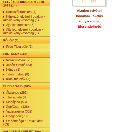
FELVÉTELI IRODALOM 2018-
2019 (14)
Ajánlott felvételi
Kötelező irodalom (7)
irodalom - akciós
Kötelező felvételi irodalom -
akciós könyvcsomag (1)
könyvcsomag
Ajánlott irodalom (8)
Előrendelhető
Ajánlott felvételi irodalom -
akciós könyvcsomag (1)
PÓLÓK (3)
Free Tibet póló (1)
FÜSTÖLŐK (118)
Indiai füstölők (73)
Japán füstölő (33)
Könyv (1)
Tibeti füstölő (8)
Kínai füstölők (3)
BUDDHIZMUS (809)
Általános (291)
Théraváda (80)
Mahájána (53)
Zen/Csan (138)
Vadzsrajána (362)
Dzogchen (78)
Őszentsége a Dalai Láma
(53)
VALLÁSBÖLCSELET (800)