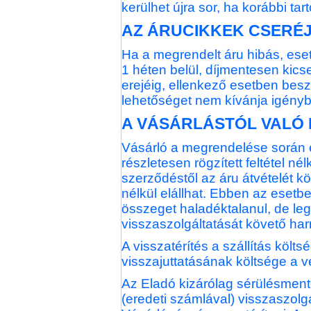
kerülhet újra sor, ha korábbi tar
AZ ÁRUCIKKEK CSERÉJ
Ha a megrendelt áru hibás, eset
1 héten belül, díjmentesen kicse
erejéig, ellenkező esetben besz
lehetőséget nem kívánja igénybe 
A VÁSÁRLÁSTÓL VALÓ 
Vásárló a megrendelése során 
részletesen rögzített feltétel nél
szerződéstől az áru átvételét 
nélkül elállhat. Ebben az esetben
összeget haladéktalanul, de leg
visszaszolgáltatását követő har
A visszatérítés a szállítás költ
visszajuttatásának költsége a ve
Az Eladó kizárólag sérülésmen
(eredeti számlával) visszaszolgá