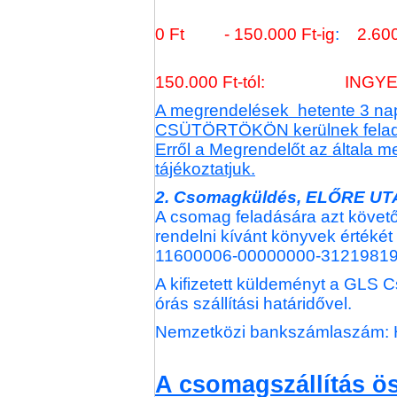
0 Ft - 150.000 Ft-ig
:
2.60
150.000 Ft-tól: INGY
A megrendelések hetente 3 
CSÜTÖRTÖKÖN kerülnek felad
Erről a Megrendelőt az általa m
tájékoztatjuk.
2. Csomagküldés, ELŐRE U
A csomag feladására azt követő
rendelni kívánt könyvek értékét 
11600006-00000000-31219819 b
A kifizetett küldeményt a GLS C
órás szállítási határidővel.
Nemzetközi bankszámlaszám: 
A csomagszállítás 