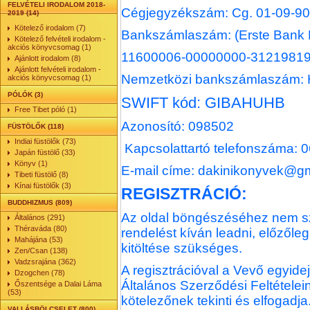
FELVÉTELI IRODALOM 2018-
Cégjegyzékszám: Cg. 01-09-9
2019 (14)
Kötelező irodalom (7)
Bankszámlaszám: (Erste Bank H
Kötelező felvételi irodalom -
akciós könyvcsomag (1)
11600006-00000000-3121981
Ajánlott irodalom (8)
Ajánlott felvételi irodalom -
Nemzetközi bankszámlaszám: 
akciós könyvcsomag (1)
PÓLÓK (3)
SWIFT kód: GIBAHUHB
Free Tibet póló (1)
Azonosító: 098502
FÜSTÖLŐK (118)
Indiai füstölők (73)
Kapcsolattartó telefonszáma: 
Japán füstölő (33)
Könyv (1)
E-mail címe: dakinikonyvek@g
Tibeti füstölő (8)
Kínai füstölők (3)
REGISZTRÁCIÓ:
BUDDHIZMUS (809)
Az oldal böngészéséhez nem sz
Általános (291)
Théraváda (80)
rendelést kíván leadni, előzőle
Mahájána (53)
kitöltése szükséges.
Zen/Csan (138)
Vadzsrajána (362)
A regisztrációval a Vevő egyidejű
Dzogchen (78)
Általános Szerződési Feltételei
Őszentsége a Dalai Láma
(53)
kötelezőnek tekinti és elfogadja
VALLÁSBÖLCSELET (800)