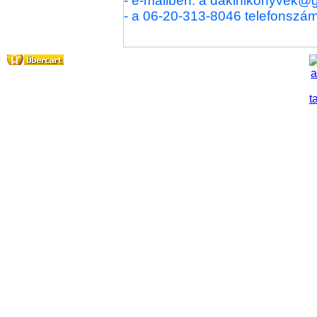
- e-mailben: a dakinikonyvek@
- a 06-20-313-8046 telefonszá