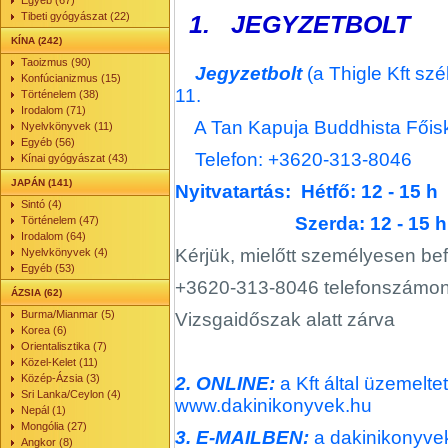
Egyéb (67)
Tibeti gyógyászat (22)
1. JEGYZETBOLT
KÍNA (242)
Taoizmus (90)
Jegyzetbolt
(a Thigle Kft s
Konfúcianizmus (15)
11.
Történelem (38)
Irodalom (71)
A Tan Kapuja Buddhista Főisk
Nyelvkönyvek (11)
Egyéb (56)
Telefon: +3620-313-8046
Kínai gyógyászat (43)
JAPÁN (141)
Nyitvatartás: Hétfő: 12 - 15 h
Sintó (4)
Szerda: 12 - 15 h
Történelem (47)
Irodalom (64)
Kérjük, mielőtt személyesen b
Nyelvkönyvek (4)
Egyéb (53)
+3620-313-8046 telefonszámon
ÁZSIA (62)
Burma/Mianmar (5)
Vizsgaidőszak alatt zárva
Korea (6)
Orientalisztika (7)
Közel-Kelet (11)
Közép-Ázsia (3)
2. ONLINE:
a Kft által üzemelt
Sri Lanka/Ceylon (4)
www.dakinikonyvek.hu
Nepál (1)
Mongólia (27)
3. E-MAILBEN:
a dakinikonyve
Angkor (8)