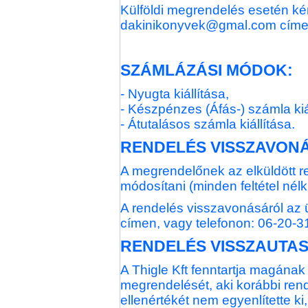
Külföldi megrendelés esetén kér
dakinikonyvek@gmal.com címe
SZÁMLÁZÁSI MÓDOK:
- Nyugta kiállítása,
- Készpénzes (Áfás-) számla kiá
- Átutalásos számla kiállítása.
RENDELÉS VISSZAVON
A megrendelőnek az elküldött ren
módosítani (minden feltétel nélk
A rendelés visszavonásáról az
címen, vagy telefonon: 06-20-3
RENDELÉS VISSZAUTAS
A Thigle Kft fenntartja magának
megrendelését, aki korábbi rend
ellenértékét nem egyenlítette ki