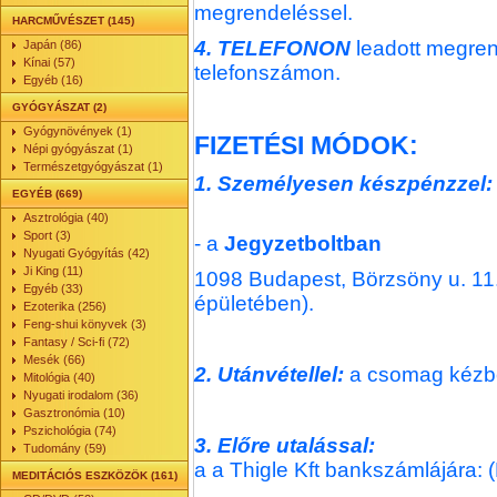
megrendeléssel.
HARCMŰVÉSZET (145)
4. TELEFONON
leadott megren
Japán (86)
Kínai (57)
telefonszámon.
Egyéb (16)
GYÓGYÁSZAT (2)
Gyógynövények (1)
FIZETÉSI MÓDOK:
Népi gyógyászat (1)
Természetgyógyászat (1)
1. Személyesen készpénzzel:
EGYÉB (669)
Asztrológia (40)
Sport (3)
- a
Jegyzetboltban
Nyugati Gyógyítás (42)
Ji King (11)
1098 Budapest, Börzsöny u. 11
Egyéb (33)
épületében).
Ezoterika (256)
Feng-shui könyvek (3)
Fantasy / Sci-fi (72)
Mesék (66)
2. Utánvétellel:
a csomag kézbe
Mitológia (40)
Nyugati irodalom (36)
Gasztronómia (10)
Pszichológia (74)
3. Előre utalással:
Tudomány (59)
a a Thigle Kft bankszámlájára
MEDITÁCIÓS ESZKÖZÖK (161)