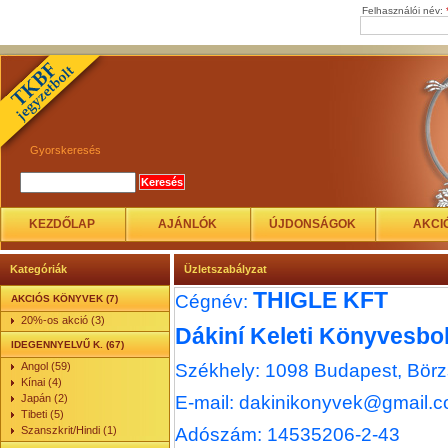
Felhasználói név:
Gyorskeresés
KEZDŐLAP
AJÁNLÓK
ÚJDONSÁGOK
AKCI
Kategóriák
Üzletszabályzat
THIGLE KFT
Cégnév:
AKCIÓS KÖNYVEK (7)
20%-os akció (3)
Dákiní Keleti Könyvesbol
IDEGENNYELVŰ K. (67)
Angol (59)
Székhely: 1098 Budapest, Börz
Kínai (4)
Japán (2)
E-mail: dakinikonyvek@gmail.
Tibeti (5)
Szanszkrit/Hindi (1)
Adószám: 14535206-2-43