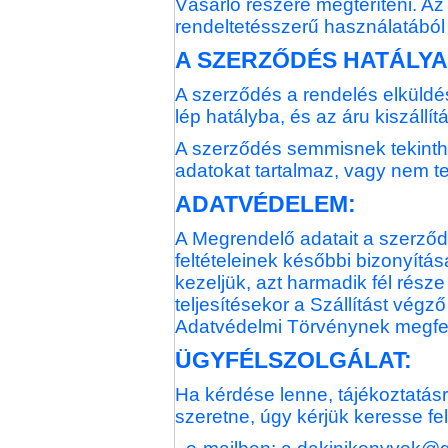
Vásárló részére megtéríteni. Az
rendeltetésszerű használatából
A SZERZŐDÉS HATÁLYA
A szerződés a rendelés elküldés
lép hatályba, és az áru kiszállítá
A szerződés semmisnek tekinthe
adatokat tartalmaz, vagy nem tel
ADATVÉDELEM:
A Megrendelő adatait a szerződ
feltételeinek későbbi bizonyítá
kezeljük, azt harmadik fél rész
teljesítésekor a Szállítást végz
Adatvédelmi Törvénynek megfele
ÜGYFÉLSZOLGÁLAT:
Ha kérdése lenne, tájékoztatás
szeretne, úgy kérjük keresse fel