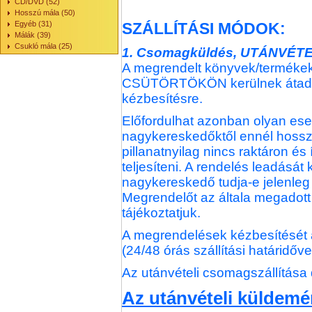
CD/DVD (52)
Hosszú mála (50)
Egyéb (31)
SZÁLLÍTÁSI MÓDOK:
Málák (39)
Csukló mála (25)
1. Csomagküldés, UTÁNVÉTELI
A megrendelt könyvek/termék
CSÜTÖRTÖKÖN kerülnek átadás
kézbesítésre.
Előfordulhat azonban olyan ese
nagykereskedőktől ennél hossz
pillanatnyilag nincs raktáron é
teljesíteni. A rendelés leadás
nagykereskedő tudja-e jelenleg s
Megrendelőt az általa megadot
tájékoztatjuk.
A megrendelések kézbesítését 
(24/48 órás szállítási határidőv
Az utánvételi csomagszállítása dí
Az utánvételi küldemé