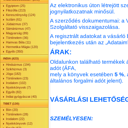
Az elektronikus úton létrejött 
Egyiptom (25)
Filozófia (213)
jognyilatkozatnak minősül.
Kereszténység (124)
Iszlám (61)
A szerződés dokumentumai: a Ve
Júdaizmus (37)
Szolgáltató visszaigazolása.
Sámánizmus (47)
Magyarság (89)
A regisztrált adatokat a vásárló
Történelem (36)
bejelentkezés után az „Adatai
Hamvas Béla (11)
Hermetika-Mágia (120)
ÁRAK:
Egyéb (350)
INDIA (423)
Oldalunkon található termékek á
Hinduizmus (194)
adót (ÁFA,
Szikhizmus (3)
mely a könyvek esetében
5 %
,
Jóga (182)
Történelem (23)
általános forgalmi adót jelent).
Irodalom (102)
Nyelvkönyvek (7)
Egyéb (82)
Indiai gyógyászat (40)
VÁSÁRLÁSI LEHETŐSÉ
TIBET (130)
Bön (20)
Történelem (28)
SZEMÉLYESEN:
Irodalom (22)
Nyelvkönyvek (12)