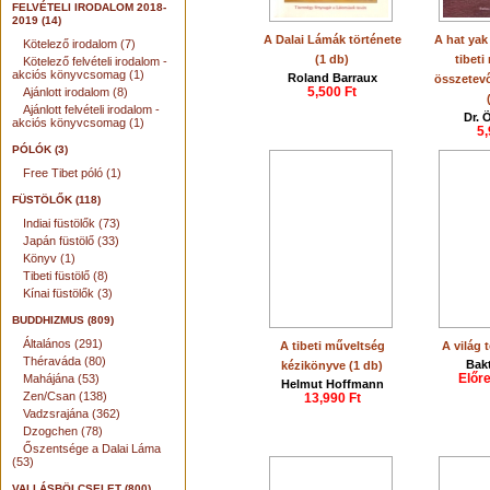
FELVÉTELI IRODALOM 2018-
2019 (14)
A Dalai Lámák története
A hat yak
Kötelező irodalom (7)
(1 db)
tibet
Kötelező felvételi irodalom -
akciós könyvcsomag (1)
Roland Barraux
összetevő
5,500 Ft
Ajánlott irodalom (8)
Ajánlott felvételi irodalom -
Dr. 
akciós könyvcsomag (1)
5,
PÓLÓK (3)
Free Tibet póló (1)
FÜSTÖLŐK (118)
Indiai füstölők (73)
Japán füstölő (33)
Könyv (1)
Tibeti füstölő (8)
Kínai füstölők (3)
BUDDHIZMUS (809)
Általános (291)
A tibeti műveltség
A világ 
Théraváda (80)
Bakt
kézikönyve (1 db)
Előr
Mahájána (53)
Helmut Hoffmann
Zen/Csan (138)
13,990 Ft
Vadzsrajána (362)
Dzogchen (78)
Őszentsége a Dalai Láma
(53)
VALLÁSBÖLCSELET (800)