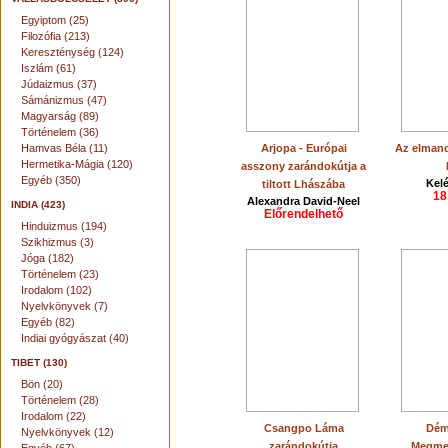
Egyiptom (25)
Filozófia (213)
Kereszténység (124)
Iszlám (61)
Júdaizmus (37)
Sámánizmus (47)
Magyarság (89)
Történelem (36)
Hamvas Béla (11)
Arjopa - Európai
Az elmand
Hermetika-Mágia (120)
asszony zarándokútja a
Egyéb (350)
Kel
tiltott Lhászába
18
Alexandra David-Neel
INDIA (423)
Előrendelhető
Hinduizmus (194)
Szikhizmus (3)
Jóga (182)
Történelem (23)
Irodalom (102)
Nyelvkönyvek (7)
Egyéb (82)
Indiai gyógyászat (40)
TIBET (130)
Bön (20)
Történelem (28)
Irodalom (22)
Csangpo Láma
Dém
Nyelvkönyvek (12)
zarándokútja
Megmen