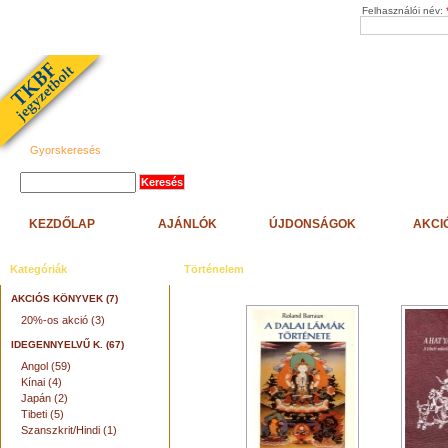
Felhasználói név:
Gyorskeresés
KEZDŐLAP
AJÁNLÓK
ÚJDONSÁGOK
AKCI
Kategóriák
Történelem
AKCIÓS KÖNYVEK (7)
20%-os akció (3)
IDEGENNYELVŰ K. (67)
Angol (59)
Kínai (4)
Japán (2)
Tibeti (5)
Szanszkrit/Hindi (1)