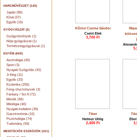
HARCMŰVÉSZET (145)
Japán (86)
Kínai (57)
Egyéb (16)
Kőrösi Csoma Sándor
Mipa
GYÓGYÁSZAT (2)
Csetri Elek
bölcse
Gyógynövények (1)
3,700 Ft
Népi gyógyászat (1)
Alexandr
Természetgyógyászat (1)
5,
EGYÉB (669)
Asztrológia (40)
Sport (3)
Nyugati Gyógyítás (42)
Ji King (11)
Egyéb (33)
Ezoterika (256)
Feng-shui könyvek (3)
Fantasy / Sci-fi (72)
Mesék (66)
Mitológia (40)
Nyugati irodalom (36)
Gasztronómia (10)
Tibet
Tib
Pszichológia (74)
Helmut Uhlig
Elio
2,400 Ft
3,
Tudomány (59)
MEDITÁCIÓS ESZKÖZÖK (161)