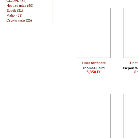
CD/DVD (52)
Hosszú mála (50)
Egyéb (31)
Málák (39)
Csukló mála (25)
Tibet története
Tibet
Thomas Laird
Tsepon W
5,850 Ft
8,