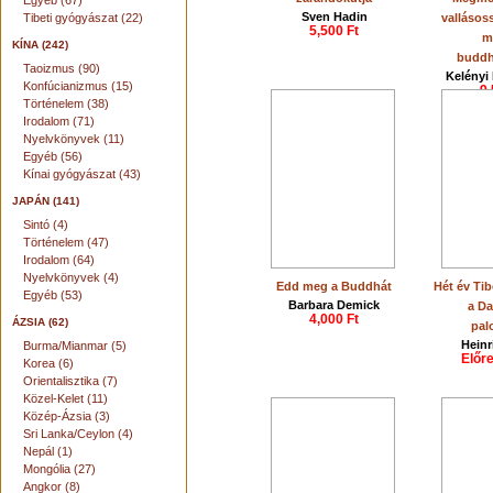
Egyéb (67)
Sven Hadin
Tibeti gyógyászat (22)
vallásoss
5,500 Ft
m
KÍNA (242)
budd
Taoizmus (90)
Kelényi 
Konfúcianizmus (15)
9,
Történelem (38)
Irodalom (71)
Nyelvkönyvek (11)
Egyéb (56)
Kínai gyógyászat (43)
JAPÁN (141)
Sintó (4)
Történelem (47)
Irodalom (64)
Nyelvkönyvek (4)
Edd meg a Buddhát
Hét év Ti
Egyéb (53)
Barbara Demick
a Da
4,000 Ft
ÁZSIA (62)
pal
Heinr
Burma/Mianmar (5)
Előr
Korea (6)
Orientalisztika (7)
Közel-Kelet (11)
Közép-Ázsia (3)
Sri Lanka/Ceylon (4)
Nepál (1)
Mongólia (27)
Angkor (8)