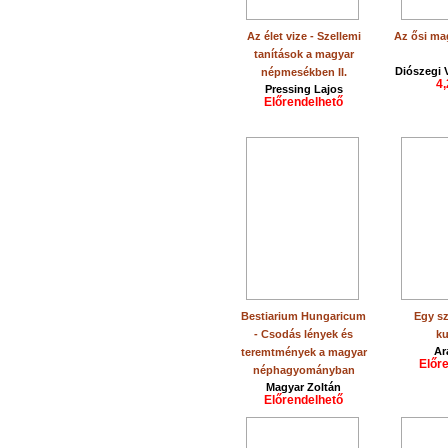
Az élet vize - Szellemi
Az ősi mag
tanítások a magyar
Diószegi 
népmesékben II.
4,
Pressing Lajos
Előrendelhető
Bestiarium Hungaricum
Egy sz
- Csodás lények és
k
Ar
teremtmények a magyar
Előr
néphagyományban
Magyar Zoltán
Előrendelhető