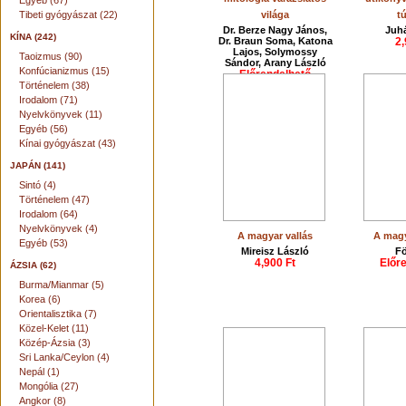
Egyéb (67)
Tibeti gyógyászat (22)
világa
t
Dr. Berze Nagy János,
Juhá
KÍNA (242)
Dr. Braun Soma, Katona
2,
Lajos, Solymossy
Taoizmus (90)
Sándor, Arany László
Konfúcianizmus (15)
Előrendelhető
Történelem (38)
Irodalom (71)
Nyelvkönyvek (11)
Egyéb (56)
Kínai gyógyászat (43)
JAPÁN (141)
Sintó (4)
Történelem (47)
Irodalom (64)
Nyelvkönyvek (4)
A magyar vallás
A magy
Egyéb (53)
Mireisz László
Fö
4,900 Ft
Előr
ÁZSIA (62)
Burma/Mianmar (5)
Korea (6)
Orientalisztika (7)
Közel-Kelet (11)
Közép-Ázsia (3)
Sri Lanka/Ceylon (4)
Nepál (1)
Mongólia (27)
Angkor (8)