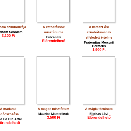
bala szimbolikája
A katedrálisok
A kereszt ősi
shom Scholem
misztériuma
szimbólumának
3,100 Ft
Fulcanelli
elfeledett értelme
Előrendelhető
Fraternitas Mercurii
Hermetis
1,900 Ft
A madarak
A magas misztérium
A mágia története
Maurice Maeterlinck
Eliphas Lévi
anácskozása
3,500 Ft
Előrendelhető
id Ed Din Attar
lőrendelhető