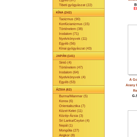
Egyéb (67)
B
Tibeti gyógyászat (22)
E
KÍNA (242)
Taoizmus (90)
Konfúcianizmus (15)
Történelem (38)
Irodalom (71)
Nyelvkönyvek (11)
Egyéb (56)
Kínai gyógyászat (43)
JAPÁN (141)
Sintó (4)
Történelem (47)
Irodalom (64)
Nyelvkönyvek (4)
A Go
Egyéb (53)
Arany 
ÁZSIA (62)
Re
G.S
Burma/Mianmar (5)
Korea (6)
Orientalisztika (7)
Közel-Kelet (11)
Közép-Ázsia (3)
Sri Lanka/Ceylon (4)
Nepál (1)
Mongólia (27)
Angkor (8)