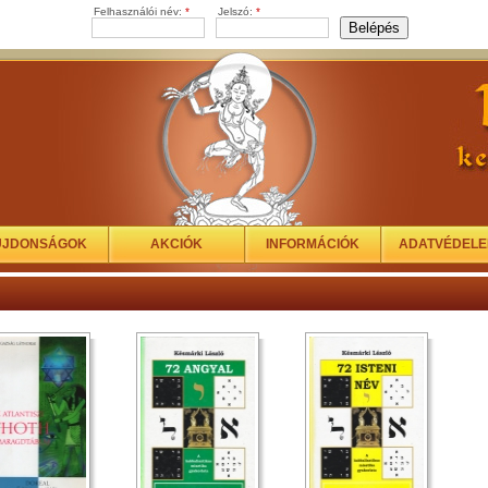
Felhasználói név:
*
Jelszó:
*
ÚJDONSÁGOK
AKCIÓK
INFORMÁCIÓK
ADATVÉDEL