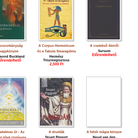
boszorkányság
A Corpus Hermeticum
A cselekvő életről
Sursum
nagykönyve
és a Tabula Smaragdina
Előrendelhető
mond Buckland
Hermész
lőrendelhető
Triszmegisztosz
2,500 Ft
adalmas út - Az
A druidák
A fehér mágia könyve
Stuart Piggott
Noud van den
i lélek története