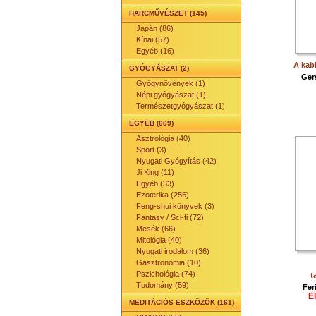
HARCMŰVÉSZET (145)
Japán (86)
Kínai (57)
Egyéb (16)
A kab
GYÓGYÁSZAT (2)
Ger
Gyógynövények (1)
Népi gyógyászat (1)
Természetgyógyászat (1)
EGYÉB (669)
Asztrológia (40)
Sport (3)
Nyugati Gyógyítás (42)
Ji King (11)
Egyéb (33)
Ezoterika (256)
Feng-shui könyvek (3)
Fantasy / Sci-fi (72)
Mesék (66)
Mitológia (40)
Nyugati irodalom (36)
Gasztronómia (10)
Pszichológia (74)
t
Tudomány (59)
Fer
E
MEDITÁCIÓS ESZKÖZÖK (161)