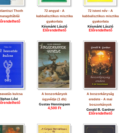
tlantiszi Thoth
72 angyal - A
72 isteni név - A
maragdtáblái
kabbalisztikus misztika
kabbalisztikus misztika
lőrendelhető
gyakorlata
gyakorlata
Késmárki László
Késmárki László
Előrendelhető
Előrendelhető
eavatás kulcsa
A boszorkányok
A boszorkányság
Eliphas Lévi
ügyvédje (1 db)
eredete - A mai
lőrendelhető
Gustav Henningsen
boszorkányok
4,500 Ft
Gerald B. Gardner
Előrendelhető