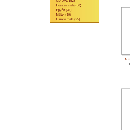
CD/DVD (52)
Hosszú mála (50)
Egyéb (31)
Málák (39)
Csukló mála (25)
A m