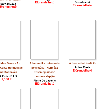
Előrendelhető
Eerenbeemt
istey Zsuzsa
Előrendelhető
lőrendelhető
lden Dawn - Az
A hermetika univerzális
A hermetikai tradíció
Julius Evola
Hajnal Hermetikus
beavatása - Hermész
Előrendelhető
nd Kabbalája
Triszmegisztosz
. Frater P.A.X.
tanítása alapján
1,300 Ft
Pierre De Lasenic
Előrendelhető