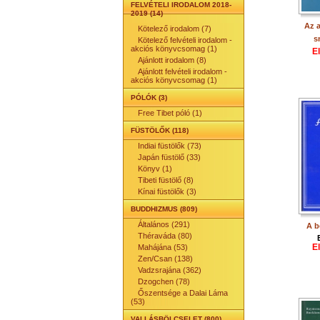
FELVÉTELI IRODALOM 2018-
2019 (14)
Az a
Kötelező irodalom (7)
s
Kötelező felvételi irodalom -
akciós könyvcsomag (1)
E
Ajánlott irodalom (8)
Ajánlott felvételi irodalom -
akciós könyvcsomag (1)
PÓLÓK (3)
Free Tibet póló (1)
FÜSTÖLŐK (118)
Indiai füstölők (73)
Japán füstölő (33)
Könyv (1)
Tibeti füstölő (8)
Kínai füstölők (3)
BUDDHIZMUS (809)
Általános (291)
A b
Théraváda (80)
E
Mahájána (53)
Zen/Csan (138)
Vadzsrajána (362)
Dzogchen (78)
Őszentsége a Dalai Láma
(53)
VALLÁSBÖLCSELET (800)