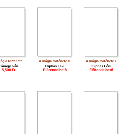
ágia története
A mágia története II.
A mágia története I.
Fónagy Iván
Eliphas Lévi
Eliphas Lévi
5,500 Ft
Előrendelhető
Előrendelhető