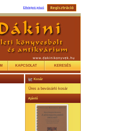
Elfelejtett jelszó
EM
KAPCSOLAT
KERESÉS
Kosár
Üres a bevásárló kosár
Ajánló