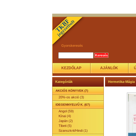
Gyorskeresés
KEZDŐLAP
AJÁNLÓK
Kategóriák
Hermetika-Mágia
AKCIÓS KÖNYVEK (7)
20%-os akció (3)
IDEGENNYELVŰ K. (67)
Angol (59)
Kínai (4)
Japán (2)
Tibeti (5)
Szanszkrit/Hindi (1)