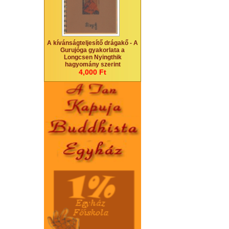
A kívánságteljesítő drágakő - A
Gurujóga gyakorlata a
Longcsen Nyingthik
hagyomány szerint
4,000 Ft