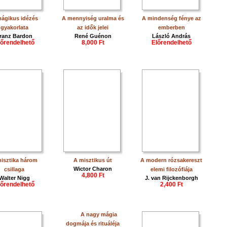
ágikus idézés
A mennyiség uralma és
A mindenség fénye az
gyakorlata
az idők jelei
emberben
ranz Bardon
René Guénon
László András
lőrendelhető
8,000 Ft
Előrendelhető
isztika három
A misztikus út
A modern rózsakereszt
Wictor Charon
csillaga
elemi filozófiája
4,800 Ft
Walter Nigg
J. van Rijckenborgh
lőrendelhető
2,400 Ft
A nagy mágia
dogmája és rituáléja