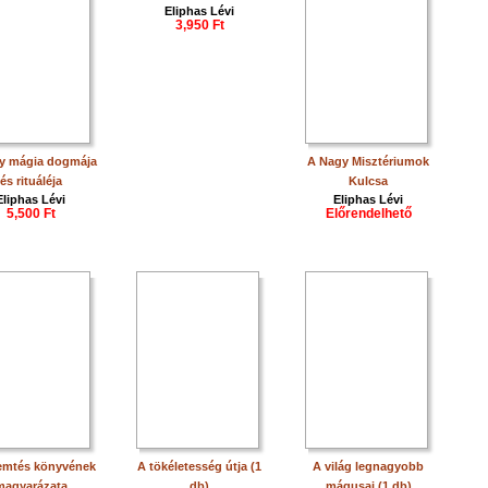
Eliphas Lévi
3,950 Ft
y mágia dogmája
A Nagy Misztériumok
és rituáléja
Kulcsa
Eliphas Lévi
Eliphas Lévi
5,500 Ft
Előrendelhető
emtés könyvének
A tökéletesség útja (1
A világ legnagyobb
magyarázata
db)
mágusai (1 db)