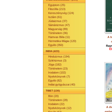
Egyiptom (25)
Filozófia (213)
Kereszténység (124)
Iszlám (61)
Júdaizmus (37)
Sámánizmus (47)
Magyarság (89)
Történelem (36)
Hamvas Béla (11)
A 
Hermetika-Mágia (120)
Egyéb (350)
Ray
E
INDIA (423)
Hinduizmus (194)
Szikhizmus (3)
Jóga (182)
Történelem (23)
Irodalom (102)
Nyelvkönyvek (7)
Egyéb (82)
Indiai gyógyászat (40)
TIBET (130)
Bön (20)
Történelem (28)
Irodalom (22)
A di
Nyelvkönyvek (12)
ember