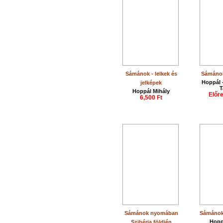
Sámánok - lelkek és
Sámánok
Hoppál 
jelképek
T
Hoppál Mihály
Előr
6,500 Ft
Sámánok nyomában
Sámánok
Hopp
Szibéria földjén