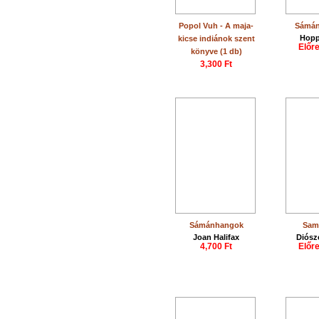
Popol Vuh - A maja-
Sámán
Hopp
kicse indiánok szent
Előr
könyve (1 db)
3,300 Ft
Sámánhangok
Sam
Joan Halifax
Diósz
4,700 Ft
Előr