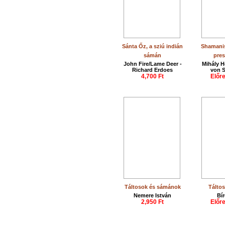
Sánta Őz, a sziú indián
Shamanis
sámán
prese
John Fire/Lame Deer -
Mihály H
Richard Erdoes
von 
4,700 Ft
Előr
Táltosok és sámánok
Tálto
Nemere István
Bí
2,950 Ft
Előr