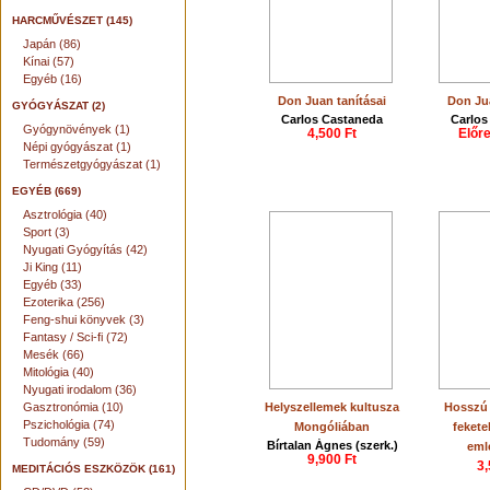
HARCMŰVÉSZET (145)
Japán (86)
Kínai (57)
Egyéb (16)
Don Juan tanításai
Don Jua
GYÓGYÁSZAT (2)
Carlos Castaneda
Carlos
Gyógynövények (1)
4,500 Ft
Előr
Népi gyógyászat (1)
Természetgyógyászat (1)
EGYÉB (669)
Asztrológia (40)
Sport (3)
Nyugati Gyógyítás (42)
Ji King (11)
Egyéb (33)
Ezoterika (256)
Feng-shui könyvek (3)
Fantasy / Sci-fi (72)
Mesék (66)
Mitológia (40)
Nyugati irodalom (36)
Gasztronómia (10)
Helyszellemek kultusza
Hosszú 
Pszichológia (74)
Mongóliában
fekete
Tudomány (59)
Bírtalan Ágnes (szerk.)
eml
9,900 Ft
3,
MEDITÁCIÓS ESZKÖZÖK (161)