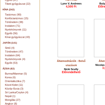
Egyéb (67)
Lynn V. Andrews
Boly
Tibeti gyógyászat (22)
4,500 Ft
Előr
KÍNA (242)
Taoizmus (90)
Konfúcianizmus (15)
Történelem (38)
Irodalom (71)
Nyelvkönyvek (11)
Egyéb (56)
Kínai gyógyászat (43)
JAPÁN (141)
Sintó (4)
Történelem (47)
Irodalom (64)
Nyelvkönyvek (4)
Állatmeditációk - Belső
Álla
Egyéb (53)
Nicolas
utazások
3,
ÁZSIA (62)
Nicki Scully
Előrendelhető
Burma/Mianmar (5)
Korea (6)
Orientalisztika (7)
Közel-Kelet (11)
Közép-Ázsia (3)
Sri Lanka/Ceylon (4)
Nepál (1)
Mongólia (27)
Angkor (8)