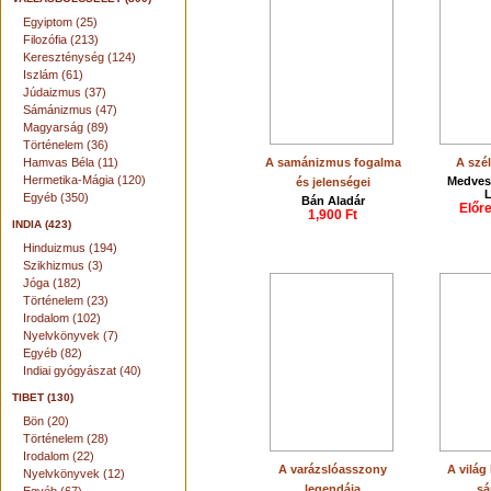
Egyiptom (25)
Filozófia (213)
Kereszténység (124)
Iszlám (61)
Júdaizmus (37)
Sámánizmus (47)
Magyarság (89)
Történelem (36)
Hamvas Béla (11)
A samánizmus fogalma
A szé
Hermetika-Mágia (120)
Medvesz
és jelenségei
L
Egyéb (350)
Bán Aladár
Előr
1,900 Ft
INDIA (423)
Hinduizmus (194)
Szikhizmus (3)
Jóga (182)
Történelem (23)
Irodalom (102)
Nyelvkönyvek (7)
Egyéb (82)
Indiai gyógyászat (40)
TIBET (130)
Bön (20)
Történelem (28)
Irodalom (22)
A varázslóasszony
A világ
Nyelvkönyvek (12)
legendája
sá