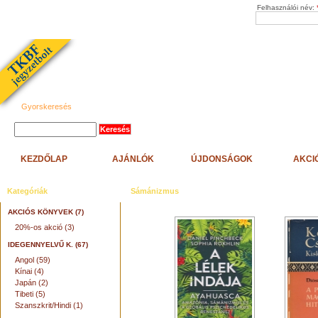
Felhasználói név:
Gyorskeresés
KEZDŐLAP
AJÁNLÓK
ÚJDONSÁGOK
AKCI
Kategóriák
Sámánizmus
AKCIÓS KÖNYVEK (7)
20%-os akció (3)
IDEGENNYELVŰ K. (67)
Angol (59)
Kínai (4)
Japán (2)
Tibeti (5)
Szanszkrit/Hindi (1)