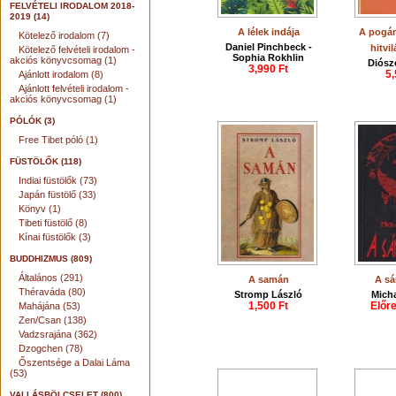
FELVÉTELI IRODALOM 2018-
2019 (14)
A lélek indája
A pogá
Kötelező irodalom (7)
Daniel Pinchbeck -
hitvi
Kötelező felvételi irodalom -
Sophia Rokhlin
akciós könyvcsomag (1)
Diósz
3,990 Ft
5,
Ajánlott irodalom (8)
Ajánlott felvételi irodalom -
akciós könyvcsomag (1)
PÓLÓK (3)
Free Tibet póló (1)
FÜSTÖLŐK (118)
Indiai füstölők (73)
Japán füstölő (33)
Könyv (1)
Tibeti füstölő (8)
Kínai füstölők (3)
BUDDHIZMUS (809)
Általános (291)
A samán
A sá
Théraváda (80)
Stromp László
Micha
1,500 Ft
Előr
Mahájána (53)
Zen/Csan (138)
Vadzsrajána (362)
Dzogchen (78)
Őszentsége a Dalai Láma
(53)
VALLÁSBÖLCSELET (800)