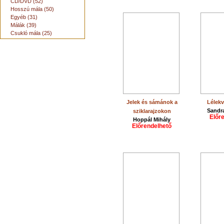
CD/DVD (52)
Hosszú mála (50)
Egyéb (31)
Málák (39)
Csukló mála (25)
Jelek és sámánok a
Lélekv
Sandr
sziklarajzokon
Előr
Hoppál Mihály
Előrendelhető