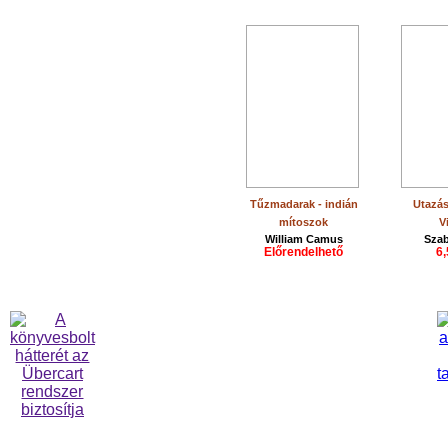
Tűzmadarak - indián
Utazás
mítoszok
V
William Camus
Sza
Előrendelhető
6,