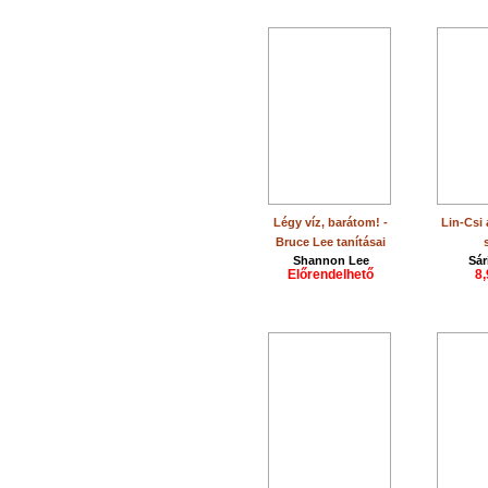
Légy víz, barátom! -
Lin-Csi
Bruce Lee tanításai
Shannon Lee
Sár
Előrendelhető
8,