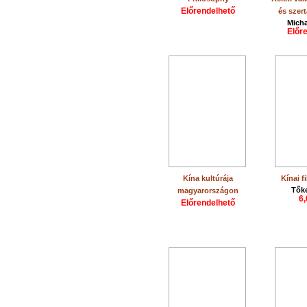
Előrendelhető
és szert
Micha
Előr
Kína kultúrája
Kínai fi
Tőke
magyarországon
6,
Előrendelhető