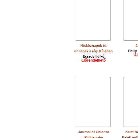
Hétköznapok és
J
Phili
ünnepek a régi Kínában
4,
Ecsedy Ildikó
Előrendelhető
Journal of Chinese
Kelet B
Philosophy
Keleti val