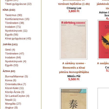
Egyéb (67)
Tibeti gyógyászat (22)
történeti fejlődése (1 db)
jádekövén
Chiang Lee
tö
KÍNA (242)
3,800 Ft
Adrian 
Taoizmus (90)
Sco
4,
Konfúcianizmus (15)
Történelem (38)
Irodalom (71)
Nyelvkönyvek (11)
Egyéb (56)
Kínai gyógyászat (43)
JAPÁN (141)
Sintó (4)
Történelem (47)
Irodalom (64)
Nyelvkönyvek (4)
A sárkány szeme -
A sasíjás
Egyéb (53)
Cs
Bevezetés a kínai
5,
ÁZSIA (62)
piktúra ikonográfiájába
Miklós Pál
Burma/Mianmar (5)
5,500 Ft
Korea (6)
Orientalisztika (7)
Közel-Kelet (11)
Közép-Ázsia (3)
Sri Lanka/Ceylon (4)
Nepál (1)
Mongólia (27)
Angkor (8)