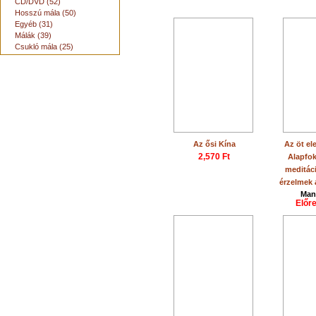
CD/DVD (52)
Hosszú mála (50)
Egyéb (31)
Málák (39)
Csukló mála (25)
Az ősi Kína
Az öt ele
2,570 Ft
Alapfok
meditác
érzelmek 
Man
Előr