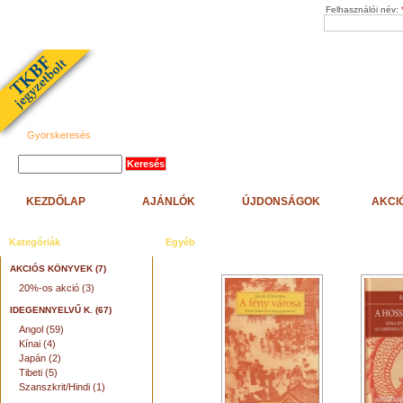
Felhasználói név:
Gyorskeresés
KEZDŐLAP
AJÁNLÓK
ÚJDONSÁGOK
AKCI
Kategóriák
Egyéb
AKCIÓS KÖNYVEK (7)
20%-os akció (3)
IDEGENNYELVŰ K. (67)
Angol (59)
Kínai (4)
Japán (2)
Tibeti (5)
Szanszkrit/Hindi (1)