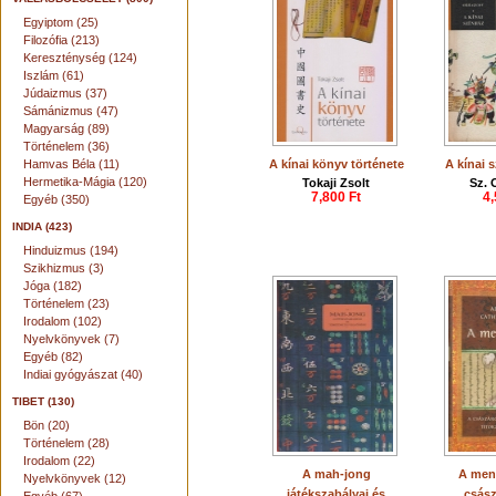
Egyiptom (25)
Filozófia (213)
Kereszténység (124)
Iszlám (61)
Júdaizmus (37)
Sámánizmus (47)
Magyarság (89)
Történelem (36)
Hamvas Béla (11)
A kínai könyv története
A kínai 
Hermetika-Mágia (120)
Tokaji Zsolt
Sz. 
7,800 Ft
4,
Egyéb (350)
INDIA (423)
Hinduizmus (194)
Szikhizmus (3)
Jóga (182)
Történelem (23)
Irodalom (102)
Nyelvkönyvek (7)
Egyéb (82)
Indiai gyógyászat (40)
TIBET (130)
Bön (20)
Történelem (28)
Irodalom (22)
A mah-jong
A menn
Nyelvkönyvek (12)
játékszabályai és
csász