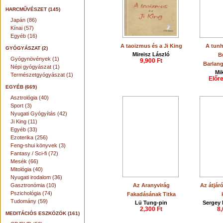
HARCMŰVÉSZET (145)
Japán (86)
Kínai (57)
Egyéb (16)
A taoizmus és a Ji King
A tunh
GYÓGYÁSZAT (2)
Mireisz László
B
Gyógynövények (1)
9,900 Ft
Barlan
Népi gyógyászat (1)
Mi
Természetgyógyászat (1)
Előr
EGYÉB (669)
Asztrológia (40)
Sport (3)
Nyugati Gyógyítás (42)
Ji King (11)
Egyéb (33)
Ezoterika (256)
Feng-shui könyvek (3)
Fantasy / Sci-fi (72)
Mesék (66)
Mitológia (40)
Nyugati irodalom (36)
Gasztronómia (10)
Az Aranyvirág
Az átjáró
Pszichológia (74)
Fakadásának Titka
Tudomány (59)
Lü Tung-pin
Sergey 
2,300 Ft
8,
MEDITÁCIÓS ESZKÖZÖK (161)