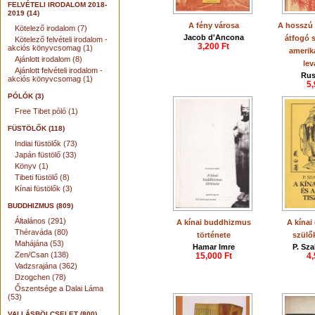
FELVÉTELI IRODALOM 2018-
2019 (14)
A fény városa
A hosszú 
Kötelező irodalom (7)
Jacob d'Ancona
átfogó s
Kötelező felvételi irodalom -
3,200 Ft
akciós könyvcsomag (1)
amerik
Ajánlott irodalom (8)
lev
Ajánlott felvételi irodalom -
Rus
akciós könyvcsomag (1)
5,
PÓLÓK (3)
Free Tibet póló (1)
FÜSTÖLŐK (118)
Indiai füstölők (73)
Japán füstölő (33)
Könyv (1)
Tibeti füstölő (8)
Kínai füstölők (3)
BUDDHIZMUS (809)
Általános (291)
A kínai buddhizmus
A kínai
Théraváda (80)
története
szülők
Mahájána (53)
Hamar Imre
P. Sz
Zen/Csan (138)
15,000 Ft
4,
Vadzsrajána (362)
Dzogchen (78)
Őszentsége a Dalai Láma
(53)
VALLÁSBÖLCSELET (800)