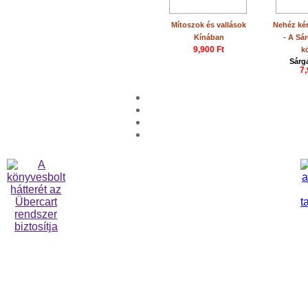
Mítoszok és vallások
Nehéz ké
Kínában
- A Sá
9,900 Ft
k
Sárg
7,