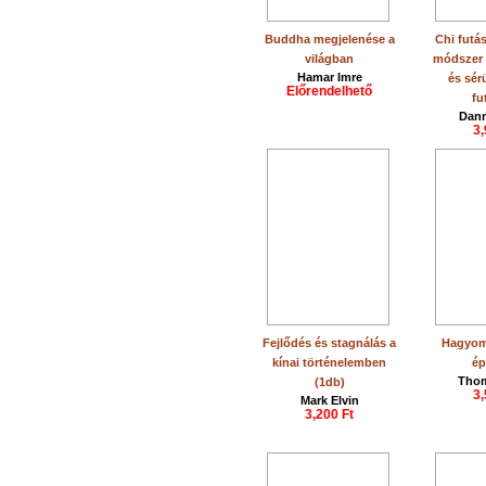
Buddha megjelenése a
Chi futá
világban
módszer 
Hamar Imre
és sér
Előrendelhető
fu
Dann
3,
Fejlődés és stagnálás a
Hagyom
kínai történelemben
ép
Thom
(1db)
3,
Mark Elvin
3,200 Ft