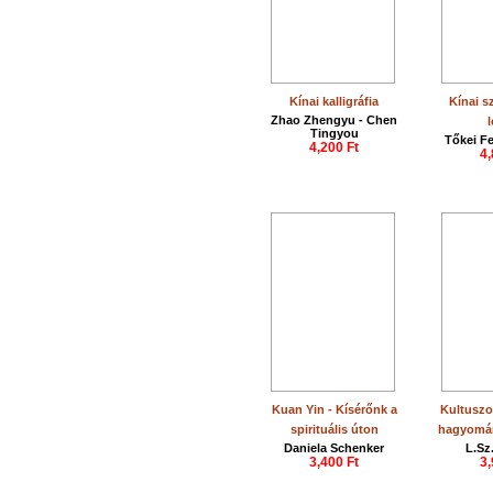
Kínai kalligráfia
Kínai s
Zhao Zhengyu - Chen
Tingyou
Tőkei Fe
4,200 Ft
4,
Kuan Yin - Kísérőnk a
Kultuszo
spirituális úton
hagyomá
Daniela Schenker
L.Sz
3,400 Ft
3,