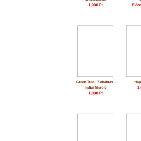
1,000 Ft
Előr
Green Tree - 7 chakras -
Hap
1,
indiai füstölő
1,000 Ft