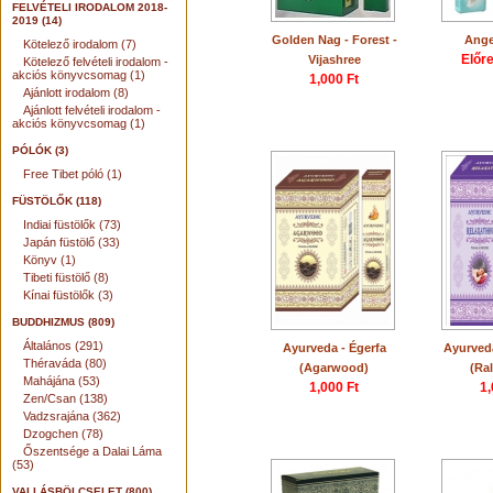
FELVÉTELI IRODALOM 2018-
2019 (14)
Golden Nag - Forest -
Ange
Kötelező irodalom (7)
Előr
Vijashree
Kötelező felvételi irodalom -
akciós könyvcsomag (1)
1,000 Ft
Ajánlott irodalom (8)
Ajánlott felvételi irodalom -
akciós könyvcsomag (1)
PÓLÓK (3)
Free Tibet póló (1)
FÜSTÖLŐK (118)
Indiai füstölők (73)
Japán füstölő (33)
Könyv (1)
Tibeti füstölő (8)
Kínai füstölők (3)
BUDDHIZMUS (809)
Általános (291)
Ayurveda - Égerfa
Ayurveda
Théraváda (80)
(Agarwood)
(Ra
Mahájána (53)
1,000 Ft
1,
Zen/Csan (138)
Vadzsrajána (362)
Dzogchen (78)
Őszentsége a Dalai Láma
(53)
VALLÁSBÖLCSELET (800)