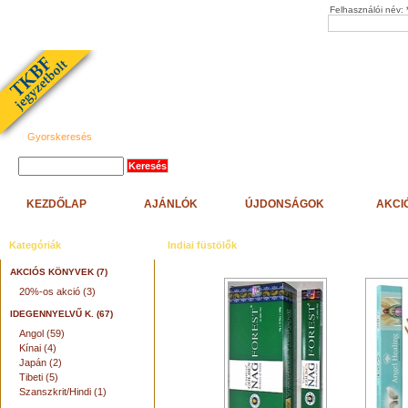
Felhasználói név:
Gyorskeresés
KEZDŐLAP
AJÁNLÓK
ÚJDONSÁGOK
AKCI
Kategóriák
Indiai füstölők
AKCIÓS KÖNYVEK (7)
20%-os akció (3)
IDEGENNYELVŰ K. (67)
Angol (59)
Kínai (4)
Japán (2)
Tibeti (5)
Szanszkrit/Hindi (1)