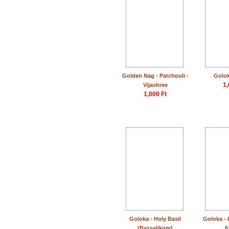
Golden Nag - Patchouli -
Golok
1,
Vijashree
1,000 Ft
Goloka - Holy Basil
Goloka - 
(Bazsalikom)
f