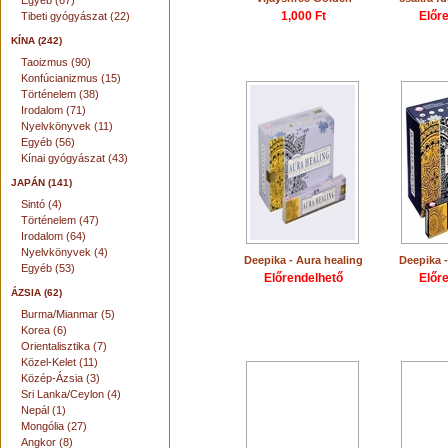
Egyéb (67)
1,000 Ft
Előr
Tibeti gyógyászat (22)
KÍNA (242)
Taoizmus (90)
Konfúcianizmus (15)
Történelem (38)
Irodalom (71)
Nyelvkönyvek (11)
Egyéb (56)
Kínai gyógyászat (43)
JAPÁN (141)
Sintó (4)
Történelem (47)
Irodalom (64)
Nyelvkönyvek (4)
Deepika - Aura healing
Deepika 
Egyéb (53)
Előrendelhető
Előr
ÁZSIA (62)
Burma/Mianmar (5)
Korea (6)
Orientalisztika (7)
Közel-Kelet (11)
Közép-Ázsia (3)
Sri Lanka/Ceylon (4)
Nepál (1)
Mongólia (27)
Angkor (8)