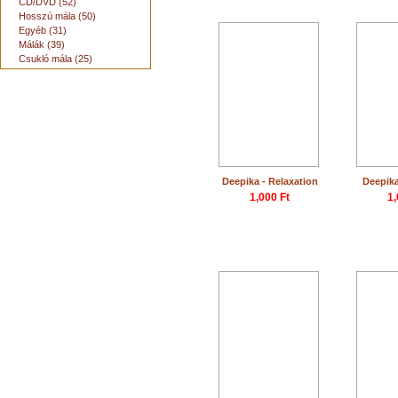
CD/DVD (52)
Hosszú mála (50)
Egyéb (31)
Málák (39)
Csukló mála (25)
Deepika - Relaxation
Deepika
1,000 Ft
1,