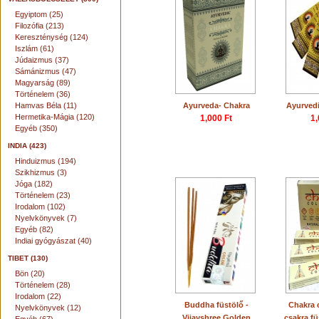
Egyiptom (25)
Filozófia (213)
Kereszténység (124)
Iszlám (61)
Júdaizmus (37)
Sámánizmus (47)
Magyarság (89)
Történelem (36)
Hamvas Béla (11)
Ayurveda- Chakra
Ayurvedi
Hermetika-Mágia (120)
1,000 Ft
1,
Egyéb (350)
INDIA (423)
Hinduizmus (194)
Szikhizmus (3)
Jóga (182)
Történelem (23)
Irodalom (102)
Nyelvkönyvek (7)
Egyéb (82)
Indiai gyógyászat (40)
TIBET (130)
Bön (20)
Történelem (28)
Irodalom (22)
Buddha füstölő -
Chakra c
Nyelvkönyvek (12)
Vijayshree Golden
csakra f