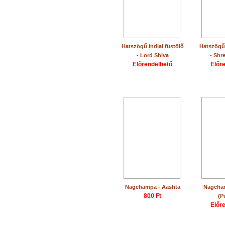
Hatszögű indiai füstölő
Hatszögű 
- Lord Shiva
- Shr
Előrendelhető
Előr
Nagchampa - Aashta
Nagcha
800 Ft
(P
Előr