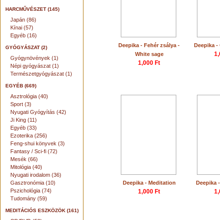
HARCMŰVÉSZET (145)
Japán (86)
Kínai (57)
Egyéb (16)
Deepika - Fehér zsálya -
Deepika -
GYÓGYÁSZAT (2)
1,
White sage
Gyógynövények (1)
1,000 Ft
Népi gyógyászat (1)
Természetgyógyászat (1)
EGYÉB (669)
Asztrológia (40)
Sport (3)
Nyugati Gyógyítás (42)
Ji King (11)
Egyéb (33)
Ezoterika (256)
Feng-shui könyvek (3)
Fantasy / Sci-fi (72)
Mesék (66)
Mitológia (40)
Nyugati irodalom (36)
Gasztronómia (10)
Deepika - Meditation
Deepika 
Pszichológia (74)
1,000 Ft
1,
Tudomány (59)
MEDITÁCIÓS ESZKÖZÖK (161)