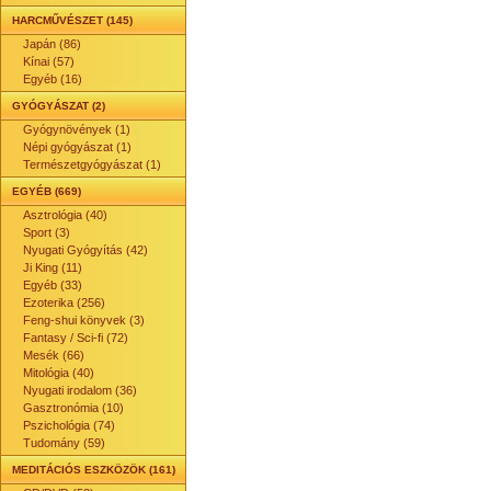
HARCMŰVÉSZET (145)
Japán (86)
Kínai (57)
Egyéb (16)
GYÓGYÁSZAT (2)
Gyógynövények (1)
Népi gyógyászat (1)
Természetgyógyászat (1)
EGYÉB (669)
Asztrológia (40)
Sport (3)
Nyugati Gyógyítás (42)
Ji King (11)
Egyéb (33)
Ezoterika (256)
Feng-shui könyvek (3)
Fantasy / Sci-fi (72)
Mesék (66)
Mitológia (40)
Nyugati irodalom (36)
Gasztronómia (10)
Pszichológia (74)
Tudomány (59)
MEDITÁCIÓS ESZKÖZÖK (161)