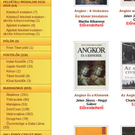
FELVÉTELI IRODALOM 2018-
2019 (14)
Angkor - A titokzatos
Angkor a
Kötelező irodalom (7)
Jelen 
ősi khmer birodalom
Kötelező felvételi irodalom -
akciós könyvcsomag (1)
Marilia Albanese
Előr
Előrendelhető
Ajánlott irodalom (8)
Ajánlott felvételi irodalom -
akciós könyvcsomag (1)
PÓLÓK (3)
Free Tibet póló (1)
FÜSTÖLŐK (118)
Indiai füstölők (73)
Japán füstölő (33)
Könyv (1)
Tibeti füstölő (8)
Kínai füstölők (3)
BUDDHIZMUS (809)
Általános (291)
Angkor és a Khmerek
Az Angko
Théraváda (80)
Jelen János - Hegyi
Charl
Gábor
3,
Mahájána (53)
Előrendelhető
Zen/Csan (138)
Vadzsrajána (362)
Dzogchen (78)
Őszentsége a Dalai Láma
(53)
VALLÁSBÖLCSELET (800)