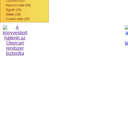
CD/DVD (52)
Hosszú mála (50)
Egyéb (31)
Málák (39)
Csukló mála (25)