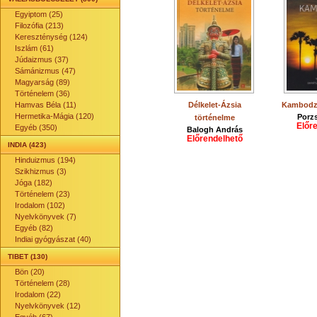
Egyiptom (25)
Filozófia (213)
Kereszténység (124)
Iszlám (61)
Júdaizmus (37)
Sámánizmus (47)
Magyarság (89)
Történelem (36)
Hamvas Béla (11)
Délkelet-Ázsia
Kambodzs
Hermetika-Mágia (120)
Porz
történelme
Előr
Egyéb (350)
Balogh András
Előrendelhető
INDIA (423)
Hinduizmus (194)
Szikhizmus (3)
Jóga (182)
Történelem (23)
Irodalom (102)
Nyelvkönyvek (7)
Egyéb (82)
Indiai gyógyászat (40)
TIBET (130)
Bön (20)
Történelem (28)
Irodalom (22)
Nyelvkönyvek (12)