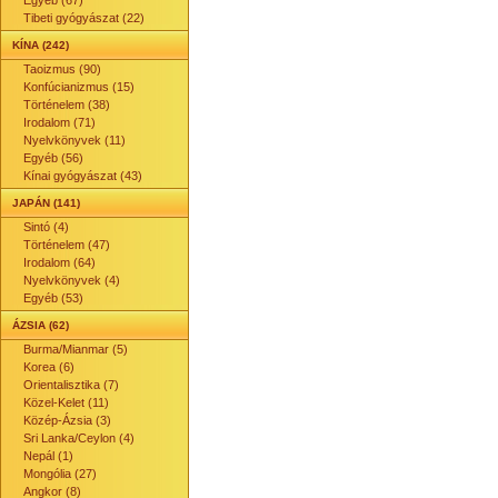
Egyéb (67)
Tibeti gyógyászat (22)
KÍNA (242)
Taoizmus (90)
Konfúcianizmus (15)
Történelem (38)
Irodalom (71)
Nyelvkönyvek (11)
Egyéb (56)
Kínai gyógyászat (43)
JAPÁN (141)
Sintó (4)
Történelem (47)
Irodalom (64)
Nyelvkönyvek (4)
Egyéb (53)
ÁZSIA (62)
Burma/Mianmar (5)
Korea (6)
Orientalisztika (7)
Közel-Kelet (11)
Közép-Ázsia (3)
Sri Lanka/Ceylon (4)
Nepál (1)
Mongólia (27)
Angkor (8)