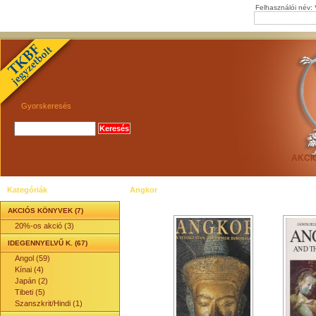
Felhasználói név:
Gyorskeresés
KEZDŐLAP
AJÁNLÓK
ÚJDONSÁGOK
AKCI
Kategóriák
Angkor
AKCIÓS KÖNYVEK (7)
20%-os akció (3)
IDEGENNYELVŰ K. (67)
Angol (59)
Kínai (4)
Japán (2)
Tibeti (5)
Szanszkrit/Hindi (1)