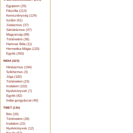
Egyiptom (25)
Filozófia (213)
Kereszténység (124)
Iszlám (61)
Júdaizmus (37)
Sámánizmus (47)
Magyarság (89)
Történelem (36)
Hamvas Béla (11)
Hermetika-Mágia (120)
Egyéb (350)
INDIA (423)
Hinduizmus (194)
Szikhizmus (3)
Jóga (182)
Történelem (23)
Irodalom (102)
Nyelvkönyvek (7)
Egyéb (82)
Indiai gyógyászat (40)
TIBET (130)
Bön (20)
Történelem (28)
Irodalom (22)
Nyelvkönyvek (12)