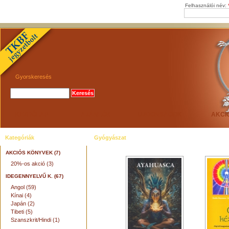
Felhasználói név:
Gyorskeresés
KEZDŐLAP
AJÁNLÓK
ÚJDONSÁGOK
AKCI
Kategóriák
Gyógyászat
AKCIÓS KÖNYVEK (7)
20%-os akció (3)
IDEGENNYELVŰ K. (67)
Angol (59)
Kínai (4)
Japán (2)
Tibeti (5)
Szanszkrit/Hindi (1)