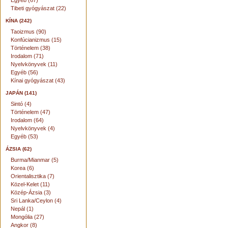
Egyéb (67)
Tibeti gyógyászat (22)
KÍNA (242)
Taoizmus (90)
Konfúcianizmus (15)
Történelem (38)
Irodalom (71)
Nyelvkönyvek (11)
Egyéb (56)
Kínai gyógyászat (43)
JAPÁN (141)
Sintó (4)
Történelem (47)
Irodalom (64)
Nyelvkönyvek (4)
Egyéb (53)
ÁZSIA (62)
Burma/Mianmar (5)
Korea (6)
Orientalisztika (7)
Közel-Kelet (11)
Közép-Ázsia (3)
Sri Lanka/Ceylon (4)
Nepál (1)
Mongólia (27)
Angkor (8)