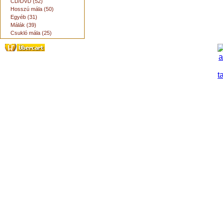
CD/DVD (52)
Hosszú mála (50)
Egyéb (31)
Málák (39)
Csukló mála (25)