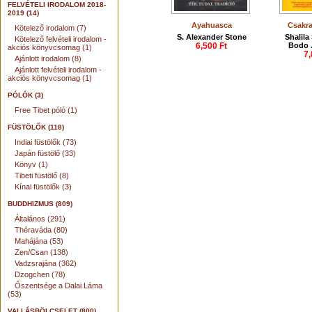
FELVÉTELI IRODALOM 2018-
2019 (14)
Ayahuasca
Csakra
Kötelező irodalom (7)
S. Alexander Stone
Shalila
Kötelező felvételi irodalom -
6,500 Ft
Bodo J
akciós könyvcsomag (1)
7,
Ajánlott irodalom (8)
Ajánlott felvételi irodalom -
akciós könyvcsomag (1)
PÓLÓK (3)
Free Tibet póló (1)
FÜSTÖLŐK (118)
Indiai füstölők (73)
Japán füstölő (33)
Könyv (1)
Tibeti füstölő (8)
Kínai füstölők (3)
BUDDHIZMUS (809)
Általános (291)
Théraváda (80)
Mahájána (53)
Zen/Csan (138)
Vadzsrajána (362)
Dzogchen (78)
Őszentsége a Dalai Láma
(53)
VALLÁSBÖLCSELET (800)