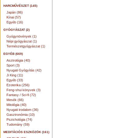
HARCMŰVÉSZET (145)
Japán (86)
Kínai (57)
Egyéb (16)
GYÓGYÁSZAT (2)
Gyógynövények (1)
Népi gyógyászat (1)
Természetgyógyászat (1)
EGYÉB (669)
Asztrológia (40)
Sport (3)
Nyugati Gyógyítás (42)
Ji King (11)
Egyéb (33)
Ezoterika (256)
Feng-shui könyvek (3)
Fantasy / Sci-fi (72)
Mesék (66)
Mitológia (40)
Nyugati irodalom (36)
Gasztronómia (10)
Pszichológia (74)
Tudomány (59)
MEDITÁCIÓS ESZKÖZÖK (161)