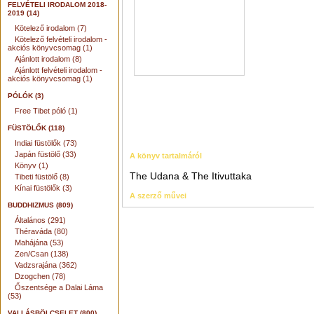
FELVÉTELI IRODALOM 2018-
2019 (14)
Kötelező irodalom (7)
Kötelező felvételi irodalom -
akciós könyvcsomag (1)
Ajánlott irodalom (8)
Ajánlott felvételi irodalom -
akciós könyvcsomag (1)
PÓLÓK (3)
Free Tibet póló (1)
FÜSTÖLŐK (118)
Indiai füstölők (73)
Japán füstölő (33)
A könyv tartalmáról
Könyv (1)
The Udana & The Itivuttaka
Tibeti füstölő (8)
Kínai füstölők (3)
A szerző művei
BUDDHIZMUS (809)
Általános (291)
Théraváda (80)
Mahájána (53)
Zen/Csan (138)
Vadzsrajána (362)
Dzogchen (78)
Őszentsége a Dalai Láma
(53)
VALLÁSBÖLCSELET (800)