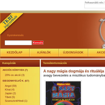
Felhasználói név:
Gyorskeresés
KEZDŐLAP
AJÁNLÓK
ÚJDONSÁGOK
AKCI
Kategóriák
Termékinformációk
AKCIÓS KÖNYVEK (7)
A nagy mágia dogmája és rituáléja
avagy bevezetés a misztikus tudományba
20%-os akció (3)
IDEGENNYELVŰ K. (67)
Angol (59)
Kínai (4)
Japán (2)
Tibeti (5)
Szanszkrit/Hindi (1)