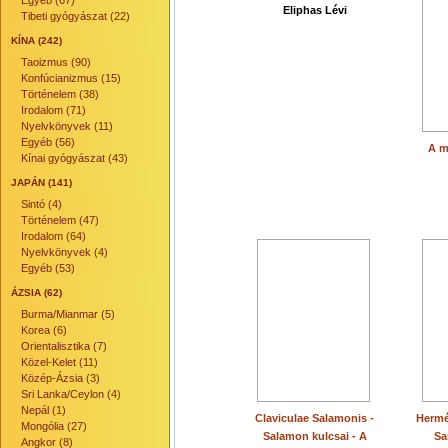
Egyéb (67)
Eliphas Lévi
Tibeti gyógyászat (22)
KÍNA (242)
Taoizmus (90)
Konfúcianizmus (15)
Történelem (38)
Irodalom (71)
Nyelvkönyvek (11)
Egyéb (56)
A m
Kínai gyógyászat (43)
JAPÁN (141)
Sintó (4)
Történelem (47)
Irodalom (64)
Nyelvkönyvek (4)
Egyéb (53)
ÁZSIA (62)
Burma/Mianmar (5)
Korea (6)
Orientalisztika (7)
Közel-Kelet (11)
Közép-Ázsia (3)
Sri Lanka/Ceylon (4)
Nepál (1)
Claviculae Salamonis -
Hermé
Mongólia (27)
Salamon kulcsai - A
Sa
Angkor (8)