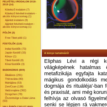
FELVÉTELI IRODALOM 2018-
2019 (14)
Kötelező irodalom (7)
Kötelező felvételi irodalom -
akciós könyvcsomag (1)
Ajánlott irodalom (8)
Ajánlott felvételi irodalom -
akciós könyvcsomag (1)
PÓLÓK (3)
Free Tibet póló (1)
FÜSTÖLŐK (118)
Indiai füstölők (73)
Japán füstölő (33)
A könyv tartalmáról
Könyv (1)
Eliphas Lévi a régi k
Tibeti füstölő (8)
Kínai füstölők (3)
világképének hatalmas 
BUDDHIZMUS (809)
metafizikája egyfajta kat
Általános (291)
mágikus gondolkodás me
Théraváda (80)
Mahájána (53)
dogmája és rituáléja'-ban 
Zen/Csan (138)
Vadzsrajána (362)
és praxisát, ami még korun
Dzogchen (78)
felhívja az olvasó figyelm
Őszentsége a Dalai Láma
(53)
senki se lépjen rá vakmerő
VALLÁSBÖLCSELET (800)