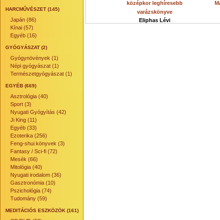
középkor leghíresebb
Má
HARCMŰVÉSZET (145)
varázskönyve
Japán (86)
Eliphas Lévi
Kínai (57)
Egyéb (16)
GYÓGYÁSZAT (2)
Gyógynövények (1)
Népi gyógyászat (1)
Természetgyógyászat (1)
EGYÉB (669)
Asztrológia (40)
Sport (3)
Nyugati Gyógyítás (42)
Ji King (11)
Egyéb (33)
Ezoterika (256)
Feng-shui könyvek (3)
Fantasy / Sci-fi (72)
Mesék (66)
Mitológia (40)
Nyugati irodalom (36)
Gasztronómia (10)
Pszichológia (74)
Tudomány (59)
MEDITÁCIÓS ESZKÖZÖK (161)