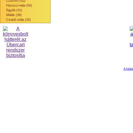
CD/DVD (52)
Hosszú mála (50)
Egyéb (31)
Málák (39)
Csukló mála (25)
A hátte