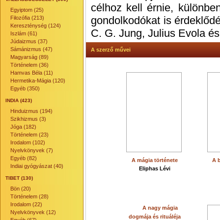
célhoz kell érnie, különbe
Egyiptom (25)
gondolkodókat is érdeklőd
Filozófia (213)
Kereszténység (124)
C. G. Jung, Julius Evola és
Iszlám (61)
Júdaizmus (37)
Sámánizmus (47)
A szerző művei
Magyarság (89)
Történelem (36)
Hamvas Béla (11)
Hermetika-Mágia (120)
Egyéb (350)
INDIA (423)
Hinduizmus (194)
Szikhizmus (3)
Jóga (182)
Történelem (23)
Irodalom (102)
Nyelvkönyvek (7)
Egyéb (82)
A mágia története
A 
Indiai gyógyászat (40)
Eliphas Lévi
TIBET (130)
Bön (20)
Történelem (28)
Irodalom (22)
A nagy mágia
Nyelvkönyvek (12)
dogmája és rituáléja