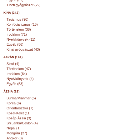
Egyéb (67)
Tibeti gyógyászat (22)
KÍNA (242)
Taoizmus (90)
Konfúcianizmus (15)
Történelem (38)
Irodalom (71)
Nyelvkönyvek (11)
Egyéb (56)
Kínai gyógyászat (43)
JAPÁN (141)
Sintó (4)
Történelem (47)
Irodalom (64)
Nyelvkönyvek (4)
Egyéb (53)
ÁZSIA (62)
Burma/Mianmar (5)
Korea (6)
Orientalisztika (7)
Közel-Kelet (11)
Közép-Ázsia (3)
Sri Lanka/Ceylon (4)
Nepál (1)
Mongólia (27)
Angkor (8)