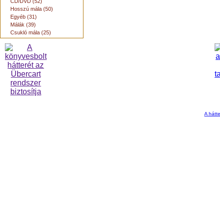
CD/DVD (52)
Hosszú mála (50)
Egyéb (31)
Málák (39)
Csukló mála (25)
A hátte