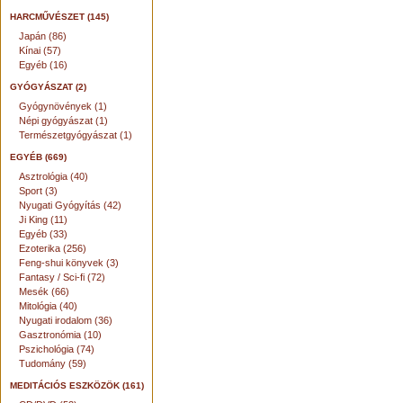
HARCMŰVÉSZET (145)
Japán (86)
Kínai (57)
Egyéb (16)
GYÓGYÁSZAT (2)
Gyógynövények (1)
Népi gyógyászat (1)
Természetgyógyászat (1)
EGYÉB (669)
Asztrológia (40)
Sport (3)
Nyugati Gyógyítás (42)
Ji King (11)
Egyéb (33)
Ezoterika (256)
Feng-shui könyvek (3)
Fantasy / Sci-fi (72)
Mesék (66)
Mitológia (40)
Nyugati irodalom (36)
Gasztronómia (10)
Pszichológia (74)
Tudomány (59)
MEDITÁCIÓS ESZKÖZÖK (161)