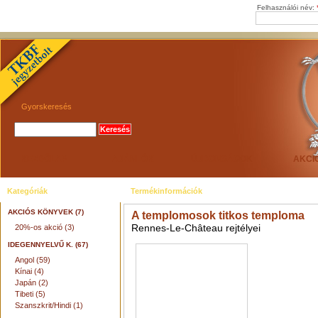
Felhasználói név:
Gyorskeresés
KEZDŐLAP
AJÁNLÓK
ÚJDONSÁGOK
AKCI
Kategóriák
Termékinformációk
AKCIÓS KÖNYVEK (7)
A templomosok titkos temploma
Rennes-Le-Château rejtélyei
20%-os akció (3)
IDEGENNYELVŰ K. (67)
Angol (59)
Kínai (4)
Japán (2)
Tibeti (5)
Szanszkrit/Hindi (1)