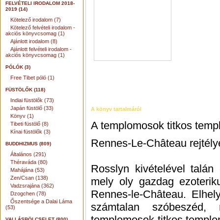
FELVÉTELI IRODALOM 2018-
2019 (14)
Kötelező irodalom (7)
Kötelező felvételi irodalom -
akciós könyvcsomag (1)
Ajánlott irodalom (8)
Ajánlott felvételi irodalom -
akciós könyvcsomag (1)
PÓLÓK (3)
Free Tibet póló (1)
FÜSTÖLŐK (118)
Indiai füstölők (73)
Japán füstölő (33)
A könyv tartalmáról
Könyv (1)
A templomosok titkos temp
Tibeti füstölő (8)
Kínai füstölők (3)
Rennes-Le-Château rejtély
BUDDHIZMUS (809)
Általános (291)
Théraváda (80)
Rosslyn kivételével talán
Mahájána (53)
Zen/Csan (138)
mely oly gazdag ezoteriku
Vadzsrajána (362)
Rennes-le-Château. Elhely
Dzogchen (78)
Őszentsége a Dalai Láma
számtalan szóbeszéd,
(53)
templomosok titkos temploma
VALLÁSBÖLCSELET (800)