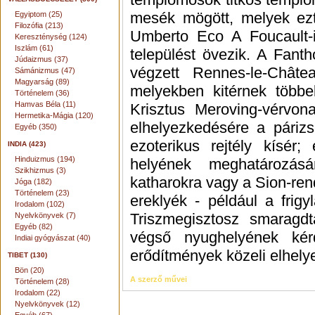
mesék mögött, melyek ez
Egyiptom (25)
Filozófia (213)
Umberto Eco A Foucault-
Kereszténység (124)
Iszlám (61)
települést övezik. A Fant
Júdaizmus (37)
végzett Rennes-le-Château
Sámánizmus (47)
Magyarság (89)
melyekben kitérnek többek
Történelem (36)
Hamvas Béla (11)
Krisztus Meroving-vérvona
Hermetika-Mágia (120)
elhelyezkedésére a párizs
Egyéb (350)
ezoterikus rejtély kísér;
INDIA (423)
Hinduizmus (194)
helyének meghatározás
Szikhizmus (3)
katharokra vagy a Sion-ren
Jóga (182)
Történelem (23)
ereklyék - például a frig
Irodalom (102)
Triszmegisztosz smaragd
Nyelvkönyvek (7)
Egyéb (82)
végső nyughelyének ké
Indiai gyógyászat (40)
erődítmények közeli elhel
TIBET (130)
Bön (20)
A szerző művei
Történelem (28)
Irodalom (22)
Nyelvkönyvek (12)